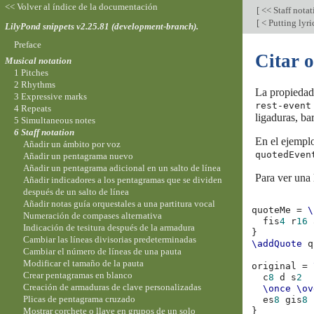
<< Volver al índice de la documentación
[
<< Staff nota
[
< Putting lyric
LilyPond snippets v2.25.81 (development-branch).
Preface
Citar o
Musical notation
1 Pitches
2 Rhythms
La propiedad
3 Expressive marks
rest-event
4 Repeats
ligaduras, ba
5 Simultaneous notes
6 Staff notation
En el ejemplo
Añadir un ámbito por voz
quotedEven
Añadir un pentagrama nuevo
Añadir un pentagrama adicional en un salto de línea
Para ver una 
Añadir indicadores a los pentagramas que se dividen
después de un salto de línea
Añadir notas guía orquestales a una partitura vocal
quoteMe
=
\
Numeración de compases alternativa
fis
4
r
16
Indicación de tesitura después de la armadura
}
Cambiar las líneas divisorias predeterminadas
\addQuote
q
Cambiar el número de líneas de una pauta
Modificar el tamaño de la pauta
original
=
Crear pentagramas en blanco
c
8
d
s
2
Creación de armaduras de clave personalizadas
\once
\ov
Plicas de pentagrama cruzado
es
8
gis
8
Mostrar corchete o llave en grupos de un solo
}