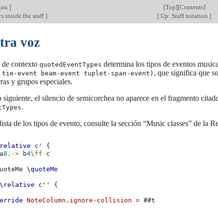
tion
]
[
Top
][
Contents
]
s inside the staff
]
[
Up: Staff notation
]
tra voz
 de contexto
determina los tipos de eventos musica
quotedEventTypes
, que significa que s
 tie-event beam-event tuplet-span-event)
rras y grupos especiales.
 siguiente, el silencio de semicorchea no aparece en el fragmento cita
.
tTypes
lista de los tipos de evento, consulte la sección “Music classes” de la 
relative
c'
{
a
8.
->
b
4
\ff
c
uoteMe
\quoteMe
\relative
c''
{
erride
NoteColumn
.
ignore-collision
=
#
#t