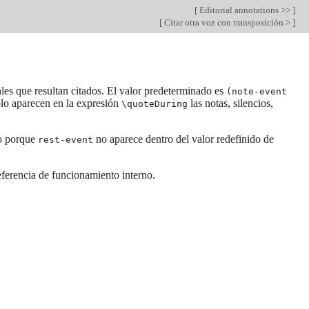
[
Editorial annotations >>
]
[
Citar otra voz con transposición >
]
les que resultan citados. El valor predeterminado es
(note-event
olo aparecen en la expresión
las notas, silencios,
\quoteDuring
do porque
no aparece dentro del valor redefinido de
rest-event
Referencia de funcionamiento interno.