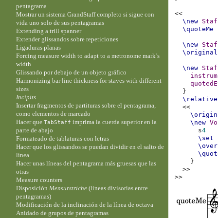
pentagrama
<<
Mostrar un sistema GrandStaff completo si sigue con
\new
Staf
vida uno solo de sus pentagramas
\quoteMe
Extending a trill spanner
Extender glissandos sobre repeticiones
\new
Staf
Ligaduras planas
\original
Forcing measure width to adapt to a metronome mark’s
width
\new
Staf
Glissando por debajo de un objeto gráfico
instrum
Harmonizing bar line thickness for staves with different
quotedE
sizes
}
Incipits
\relative
Insertar fragmentos de partituras sobre el pentagrama,
<<
como elementos de marcado
\origin
Hacer que
imprima la cuerda superior en la
\new
Vo
TabStaff
parte de abajo
s
4
\set
Formateado de tablaturas con letras
\over
Hacer que los glissandos se puedan dividir en el salto de
\quot
línea
}
Hacer unas líneas del pentagrama más gruesas que las
>>
otras
>>
Measure counters
Disposición
Mensurstriche
(líneas divisorias entre
pentagramas)
Modificación de la inclinación de la línea de octava
Anidado de grupos de pentagramas