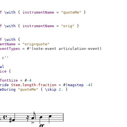
f
\with
{
instrumentName
=
"quoteMe"
}
f
\with
{
instrumentName
=
"orig"
}
f
\with
{
entName
=
"orig+quote"
ventTypes
=
#
'
(
note-event
articulation-event
)
c''
al
ice
{
fontSize
=
#
-4
ride
Stem
.
length-fraction
=
#(
magstep
-4
)
eDuring
"quoteMe"
{
\skip
2.
}