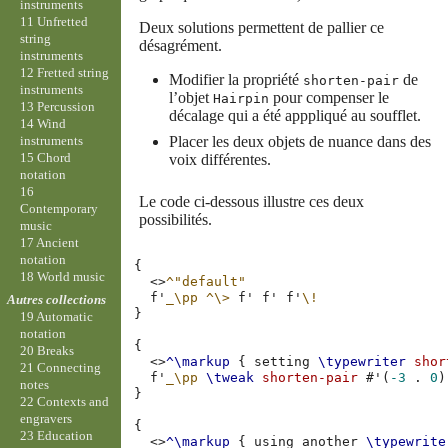
instruments
11 Unfretted
Deux solutions permettent de pallier ce
string
désagrément.
instruments
12 Fretted string
Modifier la propriété
de
shorten-pair
instruments
l’objet
pour compenser le
Hairpin
13 Percussion
décalage qui a été apppliqué au soufflet.
14 Wind
instruments
Placer les deux objets de nuance dans des
15 Chord
voix différentes.
notation
16
Le code ci-dessous illustre ces deux
Contemporary
possibilités.
music
17 Ancient
notation
{
18 World music
<>
^"default"
f'
_\pp
^\>
f'
f'
f'
\!
Autres collections
}
19 Automatic
notation
{
20 Breaks
<>
^\markup
{
setting
\typewriter
shor
21 Connecting
f'
_\pp
\tweak
shorten-pair
#
'
(
-3
.
0
)
notes
}
22 Contexts and
engravers
{
23 Education
<>
^\markup
{
using
another
\typewrite