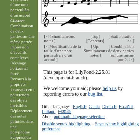
d’une note
particulière
d’un accord
Clusters
Combinaison
de deux
[
<< Simultaneous
[
Top
]
[
Staff notation
parties sur une
notes
]
[
Contents
]
>>
]
même portée
[
< Modification de la
[
Up:
[
Combinaison
Impression
taille d’une note
Simultaneous
de deux parties
d’accords
particulière d’un
notes
]
sur une même
complexes
accord
]
portée >
]
Décalage
horizontal
This page is for LilyPond-2.25.81
forcé
(development-branch).
Recours à la
propriété
We welcome your aid; please
help us
by
transparent
reporting errors to our
bug list
.
pour rendre
des objets
invisibles
Other languages:
English
,
Català
,
Deutsch
,
Español
,
Déplacement
Italiano
,
日本語
.
des notes
About
automatic language selection
.
pointées dans
Disable syntax highlighting
–
Save syntax highlighting
une
preference
polyphonie
Suppression