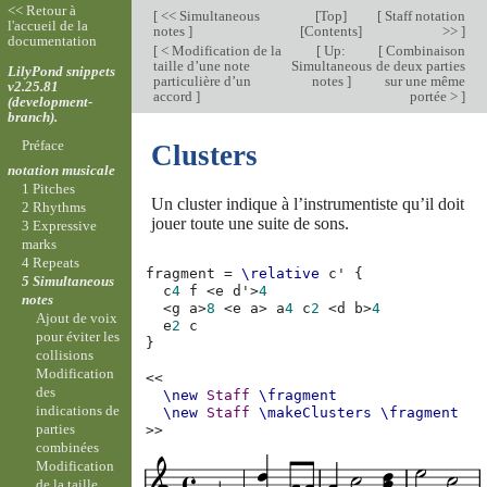
<< Retour à
[
<< Simultaneous
[
Top
]
[
Staff notation
l'accueil de la
notes
]
[
Contents
]
>>
]
documentation
[
< Modification de la
[
Up:
[
Combinaison
taille d’une note
Simultaneous
de deux parties
LilyPond snippets
particulière d’un
notes
]
sur une même
v2.25.81
accord
]
portée >
]
(development-
branch).
Préface
Clusters
notation musicale
1 Pitches
Un cluster indique à l’instrumentiste qu’il doit
2 Rhythms
jouer toute une suite de sons.
3 Expressive
marks
4 Repeats
fragment
=
\relative
c'
{
5 Simultaneous
c
4
f
<
e
d'
>
4
notes
<
g
a
>
8
<
e
a
>
a
4
c
2
<
d
b
>
4
Ajout de voix
e
2
c
pour éviter les
}
collisions
Modification
<<
des
\new
Staff
\fragment
indications de
\new
Staff
\makeClusters
\fragment
parties
>>
combinées
Modification
de la taille