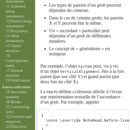
instruments
Les types de parents d’un
grob
peuvent
11 Unfretted
dépendre du contexte.
string
instruments
Dans le cas de certains
grobs
, les parents
12 Fretted string
X et Y peuvent être le même.
instruments
Un « ascendant » particulier peut
13 Percussion
dépendre d’un
grob
de différentes
14 Wind
instruments
manières.
15 Chord
Le concept de « générations » est
notation
trompeur.
16
Contemporary
music
Par exemple, l’objet
peut, vis à vis
System
17 Ancient
d’un objet
, être à la fois
VerticalAlignment
notation
parent (par son côté Y) et grand parent (par
18 World music
deux fois du côté X).
Autres collections
La macro définie ci-dessous affiche à l’écran
19 Automatic
une représentation textuelle de l’ascendance
notation
d’un
grob
. Par exemple, appeler
20 Breaks
21 Connecting
notes
{

22 Contexts and
  \once \override NoteHead.before-line
engravers
  c

23 Education