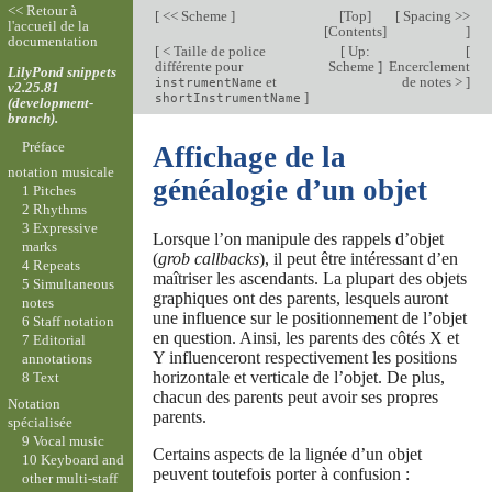
<< Retour à
[
<< Scheme
]
[
Top
]
[
Spacing >>
l'accueil de la
[
Contents
]
]
documentation
[
< Taille de police
[
Up:
[
différente pour
Scheme
]
Encerclement
LilyPond snippets
et
de notes >
]
instrumentName
v2.25.81
]
shortInstrumentName
(development-
branch).
Préface
Affichage de la
notation musicale
généalogie d’un objet
1 Pitches
2 Rhythms
3 Expressive
Lorsque l’on manipule des rappels d’objet
marks
(
grob callbacks
), il peut être intéressant d’en
4 Repeats
maîtriser les ascendants. La plupart des objets
5 Simultaneous
graphiques ont des parents, lesquels auront
notes
une influence sur le positionnement de l’objet
6 Staff notation
en question. Ainsi, les parents des côtés X et
7 Editorial
Y influenceront respectivement les positions
annotations
horizontale et verticale de l’objet. De plus,
8 Text
chacun des parents peut avoir ses propres
Notation
parents.
spécialisée
9 Vocal music
Certains aspects de la lignée d’un objet
10 Keyboard and
peuvent toutefois porter à confusion :
other multi-staff