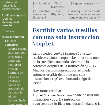
<< Volver al
[
<< Rhythms
[
Top
]
[
Expressive marks >>
]
índice de la
]
[
Contents
]
documentación
[
< Trémolos
[
Up:
[
Forzar que las marcas de
con barras
Rhythms
]
ensayo comiencen en una
LilyPond snippets
flotantes
]
letra o número dados >
]
v2.25.81
(development-
branch).
Escribir varios tresillos
Preface
con una sola instrucción
Musical notation
1 Pitches
\tuplet
2 Rhythms
Adding beams,
slurs, ties, etc.,
La propiedad
tupletSpannerDuration
when using
establece cuánto tiempo debe durar cada uno
tuplet and
de los tresillos contenidos dentro de los
non-tuplet
corchetes después de la instrucción
.
\tuplet
rhythms
Muchos tresillos consecutivos se pueden
Escritura de
entonces escribir dentro de una sola
partes de
instrucción
, ahorrando algo de
\tuplet
percusión
tecleo.
Ajuste del
espaciado de
Hay formas de fijar
las notas de
aparte de usar una
tupletSpannerDuration
adorno
instrucción
. La instrucción
\set
Alineación de
lo fija a una duración dada, o la
\tupletSpan
los números de