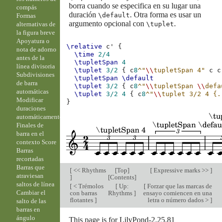
borra cuando se especifica en su lugar una
compás
duración
. Otra forma es usar un
\default
Formas
argumento opcional con
.
\tuplet
alternativas de
la figura breve
Apoyatura o
\relative
c'
{
nota de adorno
\time
2/4
antes de la
\tupletSpan
4
línea divisoria
\tuplet
3/2
{
c
8
^"
\\
tupletSpan 4"
c
c
Subdivisiones
\tupletSpan
\default
de barra
\tuplet
3/2
{
c
8
^"
\\
tupletSpan 
\\
defa
automáticas
\tuplet
3/2
4
{
c
8
^"
\\
tuplet 3/2 4 {.
Modificar
}
duraciones
automáticamente
Finales de
barra en el
contexto Score
Barras
recortadas
Barras que
[
<< Rhythms
[
Top
]
[
Expressive marks >>
]
atraviesan
]
[
Contents
]
saltos de línea
[
< Trémolos
[
Up:
[
Forzar que las marcas de
Cambiar el
con barras
Rhythms
]
ensayo comiencen en una
flotantes
]
letra o número dados >
]
salto de las
barras en
ángulo
This page is for LilyPond-2.25.81