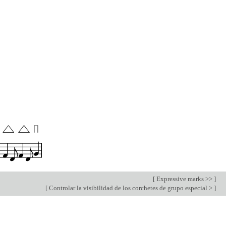
[
Expressive marks >>
]
[
Controlar la visibilidad de los corchetes de grupo especial >
]