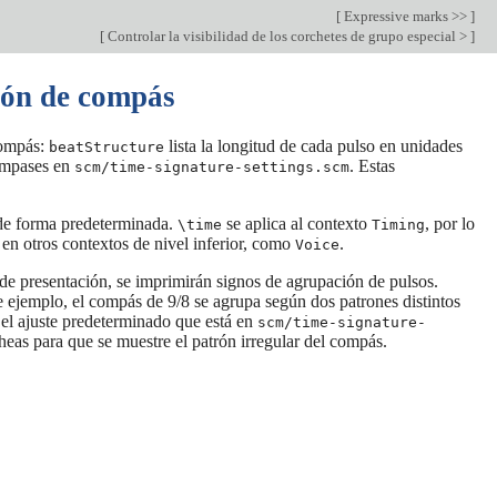
[
Expressive marks >>
]
[
Controlar la visibilidad de los corchetes de grupo especial >
]
ión de compás
compás:
lista la longitud de cada pulso en unidades
beatStructure
ompases en
. Estas
scm/time-signature-settings.scm
 de forma predeterminada.
se aplica al contexto
, por lo
\time
Timing
en otros contextos de nivel inferior, como
.
Voice
 de presentación, se imprimirán signos de agrupación de pulsos.
e ejemplo, el compás de 9/8 se agrupa según dos patrones distintos
 el ajuste predeterminado que está en
scm/time-signature-
heas para que se muestre el patrón irregular del compás.