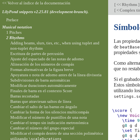
<< Volver al índice de la documentación
[
<< Rhythms
]
[
< Complex ti
LilyPond snippets v2.25.81 (development-branch).
Preface
Símbol
Musical notation
1 Pitches
2 Rhythms
Las propieda
Adding beams, slurs, ties, etc., when using tuplet and
de
beatBase
non-tuplet rhythms
propiedades 
Escritura de partes de percusión
Ajuste del espaciado de las notas de adorno
Como alterna
Alineación de los números de compás
que no restab
Formas alternativas de la figura breve
Apoyatura o nota de adorno antes de la línea divisoria
Si el grabad
Subdivisiones de barra automáticas
Estos símbolo
Modificar duraciones automáticamente
utilizando lo
Finales de barra en el contexto Score
Barras recortadas
settings.s
Barras que atraviesan saltos de línea
Cambiar el salto de las barras en ángulo
\score
{
Cambiar la forma de los silencios multicompás
\new
Voic
Modificar el número de puntillos de una nota
\time
9
Cambiar el tempo sin indicación metronómica
g
8
g
d
Cambiar el número del grupo especial
\set
Ti
Modificar el compás dentro de una sección polimétrica
g
8
g
d
utilizando
\scaleDurations