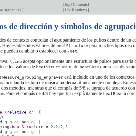
[
Top
][
Contents
]
me signatures
]
[
Up: Rhythms
]
os de dirección y símbolos de agrupac
des de contexto controlan el agrupamiento de los pulsos dentro de un 
. Hay establecidos valores de
para muchos tipos de c
beatStructure
se pueden cambiar o establecer con
.
\set
tiva,
acepta opcionalmente una estructura de pulsos para usarla
\time
lece los valores de
ni de
que se establezcan 
beatStructure
beatBase
or
está incluido en uno de los contextos
Measure_grouping_engraver
s facilitan la lectura de música moderna rítmicamente compleja. En est
s dos métodos, mientras que el compás de 5/8 se agrupa de acuerdo con
. Para el compás de 4/4 hay que fijar explícitamente
a corc
cm
beatBase
e
\relative
c''
{
/8
d
g
g
a
(
bes
g
)
|
ming
.
beatStructure
=
2
,
2
,
2
,
3
d
g
g
a
(
bes
g
)
|