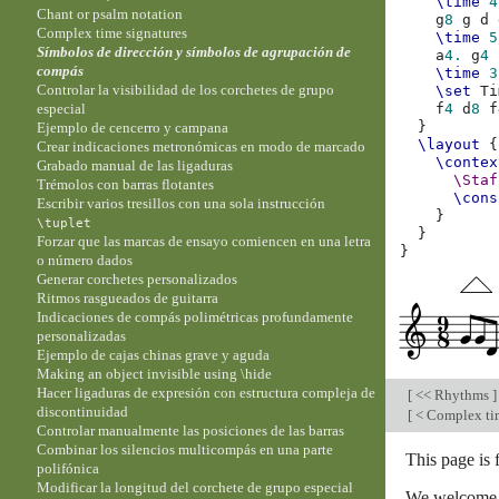
\time
4
Chant or psalm notation
g
8
g
d
Complex time signatures
\time
5
Símbolos de dirección y símbolos de agrupación de
a
4.
g
4
compás
\time
3
Controlar la visibilidad de los corchetes de grupo
\set
Ti
especial
f
4
d
8
f
}
Ejemplo de cencerro y campana
\layout
{
Crear indicaciones metronómicas en modo de marcado
\contex
Grabado manual de las ligaduras
\Staf
Trémolos con barras flotantes
\cons
Escribir varios tresillos con una sola instrucción
}
\tuplet
}
Forzar que las marcas de ensayo comiencen en una letra
}
o número dados
Generar corchetes personalizados
Ritmos rasgueados de guitarra
Indicaciones de compás polimétricas profundamente
personalizadas
Ejemplo de cajas chinas grave y aguda
Making an object invisible using \hide
Hacer ligaduras de expresión con estructura compleja de
[
<< Rhythms
]
discontinuidad
[
< Complex ti
Controlar manualmente las posiciones de las barras
Combinar los silencios multicompás en una parte
This page is
polifónica
Modificar la longitud del corchete de grupo especial
We welcome y