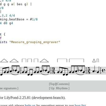
,
5
9/8
d
g
g
a
(
bes
g
)
|
/8
|
,
3
,
2
4/4
ming
.
beatBase
=
#
1/8
4
d
8
g
4
t
{
f
ists
"Measure_grouping_engraver"
[
Top
][
Contents
]
me signatures
]
[
Up: Rhythms
]
 for LilyPond-2.25.81 (development-branch).
our aid; please
help us
by reporting errors to our
bug list
.