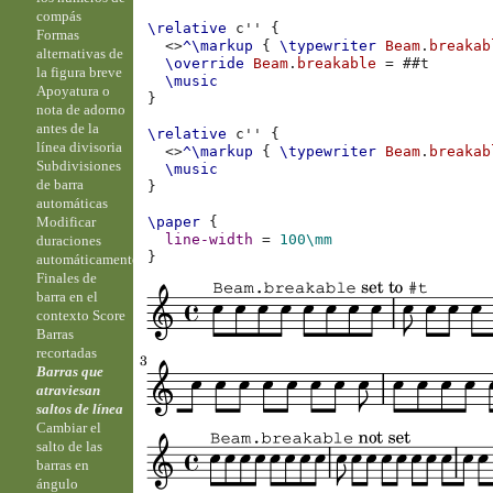
compás
\relative
c''
{
Formas
<>
^\markup
{
\typewriter
Beam
.
breakab
alternativas de
\override
Beam
.
breakable
=
#
#t
la figura breve
\music
Apoyatura o
}
nota de adorno
antes de la
\relative
c''
{
línea divisoria
<>
^\markup
{
\typewriter
Beam
.
breakab
Subdivisiones
\music
de barra
}
automáticas
Modificar
\paper
{
line-width
=
100\mm
duraciones
}
automáticamente
Finales de
barra en el
contexto Score
Barras
recortadas
Barras que
atraviesan
saltos de línea
Cambiar el
salto de las
barras en
ángulo