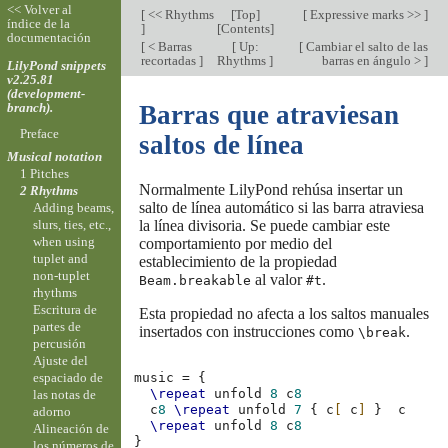
<< Volver al
[
<< Rhythms
[
Top
]
[
Expressive marks >>
]
índice de la
]
[
Contents
]
documentación
[
< Barras
[
Up:
[
Cambiar el salto de las
recortadas
]
Rhythms
]
barras en ángulo >
]
LilyPond snippets
v2.25.81
(development-
branch).
Barras que atraviesan
Preface
saltos de línea
Musical notation
1 Pitches
Normalmente LilyPond rehúsa insertar un
2 Rhythms
salto de línea automático si las barra atraviesa
Adding beams,
la línea divisoria. Se puede cambiar este
slurs, ties, etc.,
when using
comportamiento por medio del
tuplet and
establecimiento de la propiedad
non-tuplet
al valor
.
Beam.breakable
#t
rhythms
Escritura de
Esta propiedad no afecta a los saltos manuales
partes de
insertados con instrucciones como
.
\break
percusión
Ajuste del
espaciado de
music
=
{
\repeat
unfold
8
c
8
las notas de
c
8
\repeat
unfold
7
{
c
[
c
]
}
c
adorno
\repeat
unfold
8
c
8
Alineación de
}
los números de