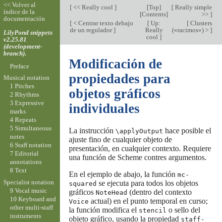
<< Volver al
[
<< Really cool
]
[
Top
]
[
Really simple
índice de la
[
Contents
]
>>
]
documentación
[
< Centrar texto debajo
[
Up:
[
Clusters
de un regulador
]
Really
(«racimos») >
]
LilyPond snippets
cool
]
v2.25.81
(development-
branch).
Modificación de
Preface
propiedades para
Musical notation
1 Pitches
objetos gráficos
2 Rhythms
3 Expressive
individuales
marks
4 Repeats
5 Simultaneous
La instrucción
hace posible el
\applyOutput
notes
ajuste fino de cualquier objeto de
6 Staff notation
presentación, en cualquier contexto. Requiere
7 Editorial
una función de Scheme contres argumentos.
annotations
8 Text
En el ejemplo de abajo, la función
mc-
Specialist notation
se ejecuta para todos los objetos
squared
9 Vocal music
gráficos
(dentro del contexto
NoteHead
10 Keyboard and
actual) en el punto temporal en curso;
Voice
other multi-staff
la función modifica el
o sello del
stencil
instruments
objeto gráfico, usando la propiedad
staff-