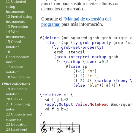
11 Unfretted
para sustituir ciertas alturas con
position
string
elementos de marcado.
instruments
12 Fretted string
Consulte el
‘Manual de extensión del
instruments
programa’
para más información.
13 Percussion
14 Wind
instruments
#(
define
(
mc-squared
grob
grob-origin
c
15 Chord
(
let
((
sp
(
ly:grob-property
grob
'st
notation
(
ly:grob-set-property!
16
grob
'stencil
Contemporary
(
grob-interpret-markup
grob
#{
\markup
\lower
#
0.5
music
#(
case
sp
17 Ancient
((
-5
)
"m"
)
notation
((
-3
)
"c "
)
18 World music
((
-2
)
#{
\markup
\teeny
\
Other collections
(
else
"bla"
))
#}))))
19 Automatic
notation
\relative
c'
{
20 Breaks
<
d
f
g
b
>
2
21 Connecting
\applyOutput
Voice
.
NoteHead
#
mc-squar
<
d
f
g
b
>
2
notes
}
22 Contexts and
engravers
23 Education
24 Headword