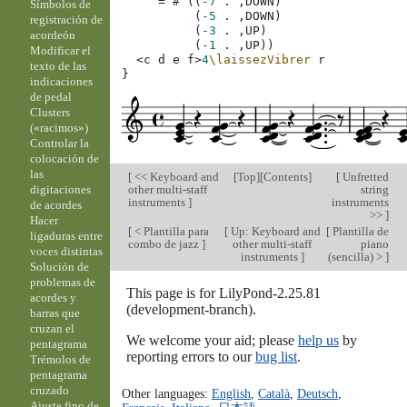
=
#
`
((
-7
.
,
DOWN
)
Símbolos de
(
-5
.
,
DOWN
)
registración de
(
-3
.
,
UP
)
acordeón
(
-1
.
,
UP
))
Modificar el
<
c
d
e
f
>
4
\laissezVibrer
r
texto de las
}
indicaciones
de pedal
Clusters
(«racimos»)
Controlar la
colocación de
las
[
<< Keyboard and
[
Top
][
Contents
]
[
Unfretted
other multi-staff
string
digitaciones
instruments
]
instruments
de acordes
>>
]
Hacer
[
< Plantilla para
[
Up: Keyboard and
[
Plantilla de
ligaduras entre
combo de jazz
]
other multi-staff
piano
voces distintas
instruments
]
(sencilla) >
]
Solución de
problemas de
This page is for LilyPond-2.25.81
acordes y
(development-branch).
barras que
cruzan el
We welcome your aid; please
help us
by
pentagrama
reporting errors to our
bug list
.
Trémolos de
pentagrama
cruzado
Other languages:
English
,
Català
,
Deutsch
,
Ajuste fino de