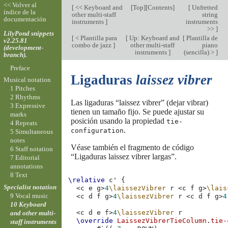
<< Volver al
[
<< Keyboard and
[
Top
][
Contents
]
[
Unfretted
índice de la
other multi-staff
string
documentación
instruments
]
instruments
>>
]
LilyPond snippets
[
< Plantilla para
[
Up: Keyboard and
[
Plantilla de
v2.25.81
combo de jazz
]
other multi-staff
piano
(development-
instruments
]
(sencilla) >
]
branch).
Preface
Ligaduras
laissez vibrer
Musical notation
1 Pitches
2 Rhythms
Las ligaduras “laissez vibrer” (dejar vibrar)
3 Expressive
tienen un tamaño fijo. Se puede ajustar su
marks
posición usando la propiedad
tie-
4 Repeats
.
configuration
5 Simultaneous
notes
Véase también el fragmento de código
6 Staff notation
“Ligaduras laissez vibrer largas”.
7 Editorial
annotations
8 Text
\relative
c'
{
Specialist notation
<
c
e
g
>
4
\laissezVibrer
r
<
c
f
g
>
\lais
9 Vocal music
<
c
d
f
g
>
4
\laissezVibrer
r
<
c
d
f
g
>
4
10 Keyboard
<
c
d
e
f
>
4
\laissezVibrer
r
and other multi-
\override
LaissezVibrerTieColumn
.
tie-
staff instruments