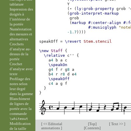
Y
tablature
(
-
(
ly:grob-property
grob
'
Impression des
(
grob-interpret-markup
doigtés à
grob
l’intérieur de
(
markup
#:center-align
#:f
la portée
#:musicglyph
"note
Numérotation
-1.7
))))
des mesures et
alternatives
speakOff
=
\revert
Stem
.
stencil
Crochets
d’analyse au-
\new
Staff
{
dessus de la
\relative
c''
{
portée
a
4
b
a
c
Crochet
\speakOn
d’analyse avec
g
4
f
r
g
8
a
texte
b
4
r
r
8
d
e
4
Profilage des
\speakOff
c
4
a
g
f
notes selon
}
leur degré
}
dans la gamme
Blanchiment
de lignes de
portée avec la
commande
\whiteout
Modification
[
<< Editorial
[
Top
]
[
Text >>
]
annotations
]
[
Contents
]
de la taille