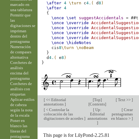
\after
4
\turn
c
4.
(
d
8
)
marcado en
\after
4
una tablatura
{
Permitir que
\once
\set
suggestAccidentals
=
#
#t
las
\once
\override
AccidentalSuggestio
digitaciones se
\once
\override
AccidentalSuggestio
impriman
\once
\override
AccidentalSuggestio
dentro del
\once
\override
AccidentalSuggestio
pentagrama
\once
\hideNotes
Numeración
cis
8
\turn
\noBeam
de compases
}
alternativa
d
4.
(
e
8
)
Corchetes de
}
análisis
encima del
pentagrama
Corchetes de
análisis con
etiquetas
Aplicar estilos
[
<< Editorial
[
Top
]
[
Text >>
]
annotations
]
[
Contents
]
de cabeza
[
< Controlar la
[
Up:
[
Crear
según la nota
colocación de las
Editorial
pentagramas
de la escala
digitaciones de acordes
]
annotations
en blanco >
]
Poner en
]
blanco las
líneas del
This page is for LilyPond-2.25.81
pentagrama