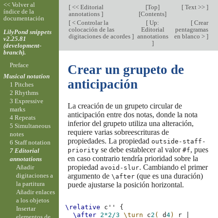
<< Volver al
[
<< Editorial
[
Top
]
[
Text >>
]
índice de la
annotations
]
[
Contents
]
documentación
[
< Controlar la
[
Up:
[
Crear
colocación de las
Editorial
pentagramas
LilyPond snippets
digitaciones de acordes
]
annotations
en blanco >
]
v2.25.81
]
(development-
branch).
Preface
Crear un grupeto de
Musical notation
anticipación
1 Pitches
2 Rhythms
3 Expressive
La creación de un grupeto circular de
marks
anticipación entre dos notas, donde la nota
4 Repeats
inferior del grupeto utiliza una alteración,
5 Simultaneous
requiere varias sobreescrituras de
notes
propiedades. La propiedad
outside-staff-
6 Staff notation
se debe establecer al valor
, pues
priority
#f
7 Editorial
en caso contrario tendría prioridad sobre la
annotations
propiedad
. Cambiando el primer
Añadir
avoid-slur
argumento de
(que es una duración)
digitaciones a
\after
la partitura
puede ajustarse la posición horizontal.
Añadir enlaces
a los objetos
\relative
c''
{
Insertar
\after
2*
2/3
\turn
c
2
(
d
4
)
r
|
elementos de