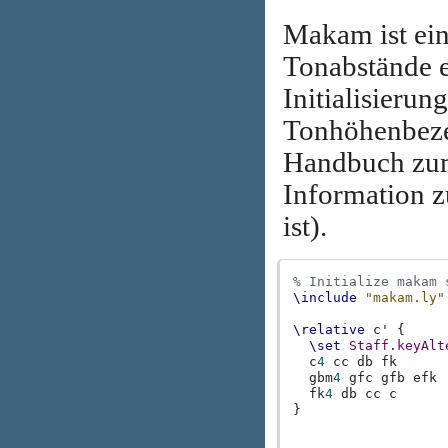
Makam ist ein
Tonabstände e
Initialisierung
Tonhöhenbeze
Handbuch zum
Information z
ist).
% Initialize makam 
\include
"makam.ly"
\relative
c'
{
\set
Staff
.
keyAlt
c
4
cc
db
fk
gbm
4
gfc
gfb
efk
fk
4
db
cc
c
}