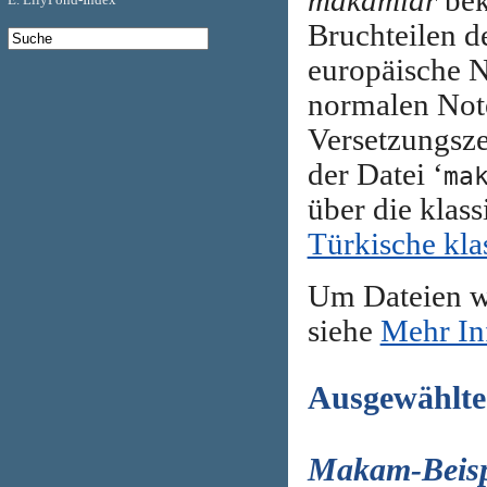
makamlar
bek
Bruchteilen d
europäische N
normalen Note
Versetzungsze
der Datei ‘
ma
über die klas
Türkische kla
Um Dateien w
siehe
Mehr In
Ausgewählte
Makam-Beisp