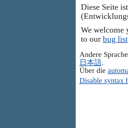
Diese Seite is
(Entwicklung
We welcome y
to our
bug list
Andere Sprach
日本語
.
Über die
automa
Disable syntax 