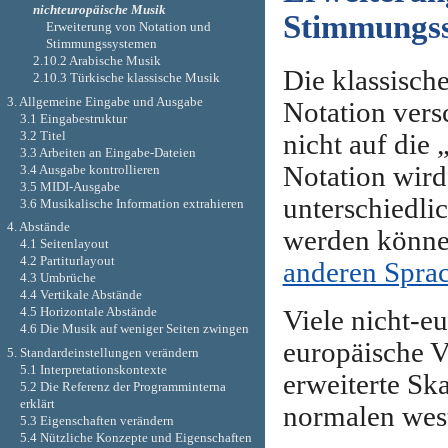
nichteuropäische Musik
Stimmungs
Erweiterung von Notation und
Stimmungssystemen
2.10.2 Arabische Musik
Die klassisch
2.10.3 Türkische klassische Musik
3. Allgemeine Eingabe und Ausgabe
Notation vers
3.1 Eingabestruktur
3.2 Titel
nicht auf die
3.3 Arbeiten an Eingabe-Dateien
Notation wird
3.4 Ausgabe kontrollieren
3.5 MIDI-Ausgabe
unterschiedli
3.6 Musikalische Information extrahieren
4. Abstände
werden können
4.1 Seitenlayout
4.2 Partiturlayout
anderen Spra
4.3 Umbrüche
4.4 Vertikale Abstände
4.5 Horizontale Abstände
Viele nicht-e
4.6 Die Musik auf weniger Seiten zwingen
europäische V
5. Standardeinstellungen verändern
5.1 Interpretationskontexte
erweiterte Ska
5.2 Die Referenz der Programminterna
erklärt
normalen west
5.3 Eigenschaften verändern
5.4 Nützliche Konzepte und Eigenschaften