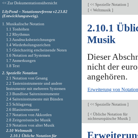
<< Zur Dokumentationsübersicht
[
<< Spezielle Notation
]
[
< Weltmusik
]
LilyPond – Notationsreferenz v2.23.82
(Entwicklungszweig).
1. Musikalische Notation
2.10.1 Übli
1.1 Tonhöhen
1.2 Rhythmus
Musik
1.3 Ausdrucksbezeichnungen
1.4 Wiederholungszeichen
1.5 Gleichzeitig erscheinende Noten
Dieser Abschni
1.6 Notation auf Systemen
1.7 Anmerkungen
nicht der eur
1.8 Text
2. Spezielle Notation
angehören.
2.1 Notation von Gesang
2.2 Tasteninstrumente und andere
Instrumente mit mehreren Systemen
Erweiterung von Notatio
2.3 Bundlose Saiteninstrumente
2.4 Saiteninstrumente mit Bünden
[
<< Spezielle Notation
]
2.5 Schlagzeug
2.6 Blasinstrumente
[
< Übliche Notation für
2.7 Notation von Akkorden
nichteuropäische Musik
]
2.8 Zeitgenössische Musik
2.9 Notation von alter Musik
2.10 Weltmusik
Erweiterun
2.10.1 Übliche Notation für