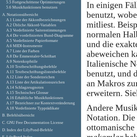
5.5 Fortgeschrittene Optimierungen
In einigen Fä
5.6 Musikfunktionen benutzen
benutzt, wobe
A. Notationsübersicht
A.1 Liste der Akkordbezeichnungen
mitliest. Bei
A.2 Übliche Akkord-Variablen
A.3 Vordefinierte Saitenstimmungen
normalen Halb
A.4 Die vordefinierten Bund-Diagramme
A.5 Vordefinierte Papierformate
und die exakt
A.6 MIDI-Instrumente
A.7 Liste der Farben
abeweichen ka
A.8 Die Emmentaler-Schriftart
A.9 Notenkopfstile
Italienische
A.10 Textbeschriftungsbefehle
benutzt, und d
A.11 Textbeschriftungslistenbefehle
A.12 Liste der Sonderzeichen
an Makros zur
A.13 Liste der Artikulationszeichen
A.14 Schlagzeugnoten
erweitern. Si
A.15 Technisches Glossar
A.16 Erhältliche Musikfunktionen
A.17 Bezeichner zur Kontextveränderung
Andere Musik 
A.18 Vordefinierte Typprädikate
Notation. Die
B. Befehlsübersicht
C. GNU Free Documentation License
ottomanische 
D. Index der LilyPond-Befehle
E. LilyPond-Index