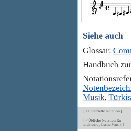
Siehe auch
Glossar:
Comm
Handbuch zu
Notationsrefe
Notenbezeich
Musik
,
Türkis
[
<< Spezielle Notation
]
[
< Übliche Notation für
nichteuropäische Musik
]