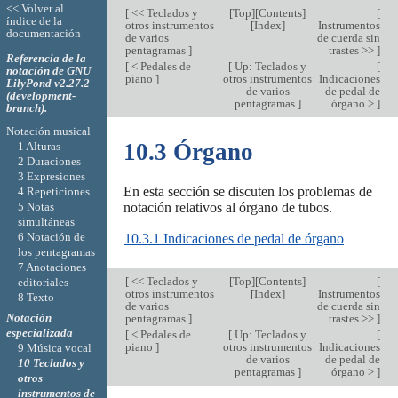
<< Volver al
[
<< Teclados y
[
Top
][
Contents
]
[
índice de la
otros instrumentos
[
Index
]
Instrumentos
documentación
de varios
de cuerda sin
pentagramas
]
trastes >>
]
Referencia de la
[
< Pedales de
[
Up: Teclados y
[
notación de GNU
piano
]
otros instrumentos
Indicaciones
LilyPond v2.27.2
de varios
de pedal de
(development-
pentagramas
]
órgano >
]
branch).
Notación musical
10.3 Órgano
1 Alturas
2 Duraciones
3 Expresiones
En esta sección se discuten los problemas de
4 Repeticiones
5 Notas
notación relativos al órgano de tubos.
simultáneas
6 Notación de
10.3.1 Indicaciones de pedal de órgano
los pentagramas
7 Anotaciones
[
<< Teclados y
[
Top
][
Contents
]
[
editoriales
otros instrumentos
[
Index
]
Instrumentos
8 Texto
de varios
de cuerda sin
Notación
pentagramas
]
trastes >>
]
especializada
[
< Pedales de
[
Up: Teclados y
[
piano
]
otros instrumentos
Indicaciones
9 Música vocal
de varios
de pedal de
10 Teclados y
pentagramas
]
órgano >
]
otros
instrumentos de