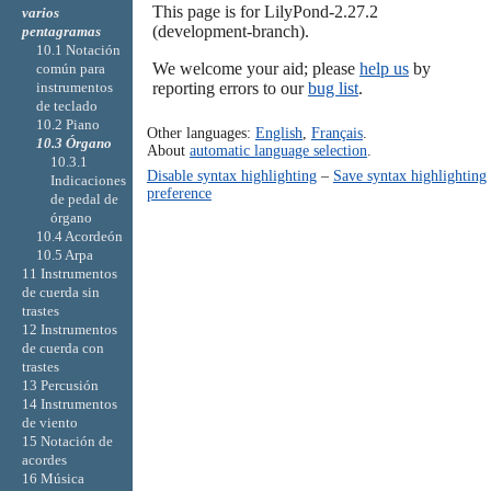
This page is for LilyPond-2.27.2
varios
(development-branch).
pentagramas
10.1 Notación
We welcome your aid; please
help us
by
común para
reporting errors to our
bug list
.
instrumentos
de teclado
10.2 Piano
Other languages:
English
,
Français
.
10.3 Órgano
About
automatic language selection
.
10.3.1
Disable syntax highlighting
–
Save syntax highlighting
Indicaciones
preference
de pedal de
órgano
10.4 Acordeón
10.5 Arpa
11 Instrumentos
de cuerda sin
trastes
12 Instrumentos
de cuerda con
trastes
13 Percusión
14 Instrumentos
de viento
15 Notación de
acordes
16 Música