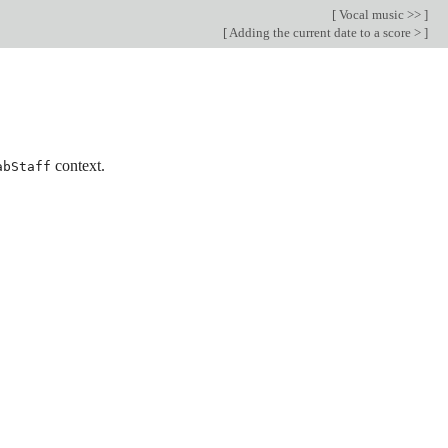
[
Vocal music >>
]
[
Adding the current date to a score >
]
context.
abStaff