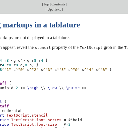
[
Top
][
Contents
]
[
Up: Text
]
 markups in a tablature
arkups are not displayed in a tablature.
 appear, revert the
property of the
grob in the
stencil
TextScript
T
4
r
8
<
g
c'
>
q
r
8
r
4
}
r
4
c
8
r
8
g,
8
b,
}
8
^"1"
s
^"&"
s
^"2"
s
^"&"
s
^"3"
s
^"&"
s
^"4"
s
^"&"
}
aff
{
unfold
2
<<
\high
\\
\low
\\
\pulse
>>
t
{
taff
moderntab
rt
TextScript
.
stencil
ride
TextScript
.
font-series
=
#
'bold
ride
TextScript
.
font-size
=
#
-2