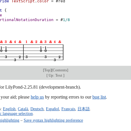
ride
TextScript
.
color
=
#
red
t
{
e
rtionalNotationDuration
=
#
1/8
[
Top
][
Contents
]
[
Up: Text
]
 for LilyPond-2.25.81 (development-branch).
our aid; please
help us
by reporting errors to our
bug list
.
s:
English
,
Català
,
Deutsch
,
Español
,
Français
,
日本語
.
c language selection
.
highlighting
–
Save syntax highlighting preference