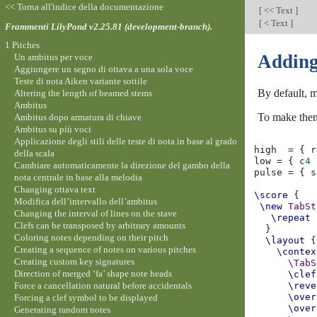
<< Torna all'indice della documentazione
[
<< Text
]
[
< Text
]
Frammenti LilyPond v2.25.81 (development-branch).
1 Pitches
Adding
Un ambitus per voce
Aggiungere un segno di ottava a una sola voce
Teste di nota Aiken variante sottile
By default, m
Altering the length of beamed stems
Ambitus
To make them
Ambitus dopo armatura di chiave
Ambitus su più voci
Applicazione degli stili delle teste di nota in base al grado
high
=
{
r
della scala
low
=
{
c
4
Cambiare automaticamente la direzione del gambo della
pulse
=
{
s
nota centrale in base alla melodia
Changing ottava text
\score
{
Modifica dell’intervallo dell’ambitus
\new
TabSt
Changing the interval of lines on the stave
\repeat
Clefs can be transposed by arbitrary amounts
}
Coloring notes depending on their pitch
\layout
{
Creating a sequence of notes on various pitches
\contex
Creating custom key signatures
\TabS
Direction of merged ‘fa’ shape note heads
\clef
Force a cancellation natural before accidentals
\reve
\over
Forcing a clef symbol to be displayed
\over
Generating random notes