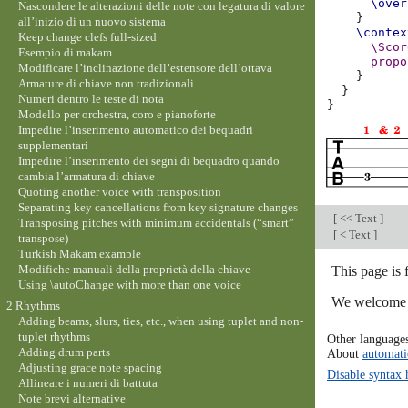
\over
Nascondere le alterazioni delle note con legatura di valore
}
all’inizio di un nuovo sistema
\contex
Keep change clefs full-sized
\Scor
Esempio di makam
propo
Modificare l’inclinazione dell’estensore dell’ottava
}
Armature di chiave non tradizionali
}
Numeri dentro le teste di nota
}
Modello per orchestra, coro e pianoforte
Impedire l’inserimento automatico dei bequadri
supplementari
Impedire l’inserimento dei segni di bequadro quando
cambia l’armatura di chiave
Quoting another voice with transposition
Separating key cancellations from key signature changes
[
<< Text
]
Transposing pitches with minimum accidentals (“smart”
[
< Text
]
transpose)
Turkish Makam example
Modifiche manuali della proprietà della chiave
This page is
Using \autoChange with more than one voice
We welcome y
2 Rhythms
Adding beams, slurs, ties, etc., when using tuplet and non-
tuplet rhythms
Other language
Adding drum parts
About
automati
Adjusting grace note spacing
Disable syntax 
Allineare i numeri di battuta
Note brevi alternative