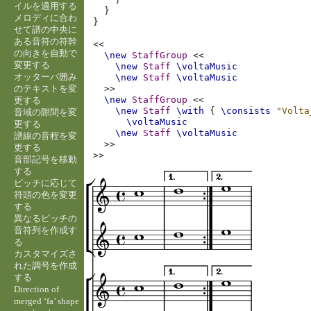
イルを適用する
}
メロディに合わ
}
せて譜の中央に
ある音符の符幹
<<
の向きを自動で
\new
StaffGroup
<<
変更する
\new
Staff
\voltaMusic
オッターバ囲み
\new
Staff
\voltaMusic
のテキストを変
>>
\new
StaffGroup
<<
更する
\new
Staff
\with
{
\consists
"Volta
音域の隙間を変
\voltaMusic
更する
\new
Staff
\voltaMusic
譜線の音程を変
>>
更する
>>
音部記号を移動
する
ピッチに応じて
符頭の色を変更
する
異なるピッチの
音符列を作成す
る
カスタマイズさ
れた調号を作成
する
Direction of
merged ‘fa’ shape