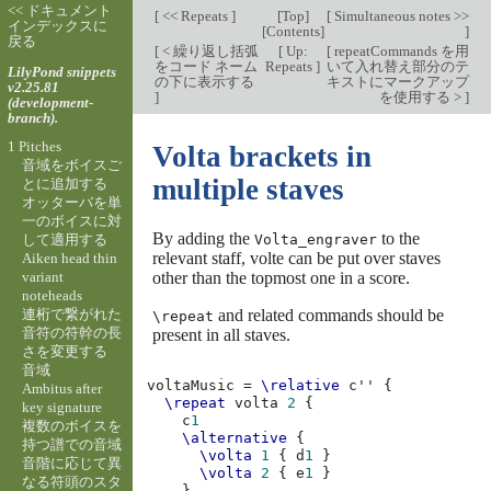
<< ドキュメント
[
<< Repeats
]
[
Top
]
[
Simultaneous notes >>
インデックスに
[
Contents
]
]
戻る
[
< 繰り返し括弧
[
Up:
[
repeatCommands を用
をコード ネーム
Repeats
]
いて入れ替え部分のテ
LilyPond snippets
の下に表示する
キストにマークアップ
v2.25.81
]
を使用する >
]
(development-
branch).
1 Pitches
Volta brackets in
音域をボイスご
multiple staves
とに追加する
オッターバを単
一のボイスに対
By adding the
to the
して適用する
Volta_engraver
relevant staff, volte can be put over staves
Aiken head thin
variant
other than the topmost one in a score.
noteheads
連桁で繋がれた
and related commands should be
\repeat
音符の符幹の長
present in all staves.
さを変更する
音域
voltaMusic
=
\relative
c''
{
Ambitus after
\repeat
volta
2
{
key signature
c
1
複数のボイスを
\alternative
{
持つ譜での音域
\volta
1
{
d
1
}
音階に応じて異
\volta
2
{
e
1
}
なる符頭のスタ
}