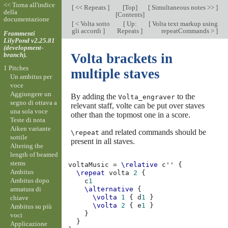
<< Torna all'indice
[
<< Repeats
]
[
Top
]
[
Simultaneous notes >>
]
della
[
Contents
]
documentazione
[
< Volta sotto
[
Up:
[
Volta text markup using
gli accordi
]
Repeats
]
repeatCommands >
]
Frammenti
LilyPond v2.25.81
(development-
branch).
Volta brackets in
1 Pitches
multiple staves
Un ambitus per
voce
Aggiungere un
By adding the
to the
Volta_engraver
segno di ottava a
relevant staff, volte can be put over staves
una sola voce
other than the topmost one in a score.
Teste di nota
Aiken variante
and related commands should be
\repeat
sottile
present in all staves.
Altering the
length of beamed
stems
voltaMusic
=
\relative
c''
{
Ambitus
\repeat
volta
2
{
Ambitus dopo
c
1
armatura di
\alternative
{
\volta
1
{
d
1
}
chiave
\volta
2
{
e
1
}
Ambitus su più
}
voci
}
Applicazione