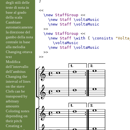
}
degli stili delle
teste di nota in
<<
base al grado
\new
StaffGroup
<<
della scala
\new
Staff
\voltaMusic
Cambiare
\new
Staff
\voltaMusic
automaticamente
>>
la direzione del
\new
StaffGroup
<<
gambo della nota
\new
Staff
\with
{
\consists
"Volta
centrale in base
\voltaMusic
alla melodia
\new
Staff
\voltaMusic
Changing ottava
>>
text
>>
Modifica
dell’intervallo
dell’ambitus
Changing the
interval of lines
on the stave
Clefs can be
transposed by
arbitrary
amounts
Coloring notes
depending on
their pitch
Creating a