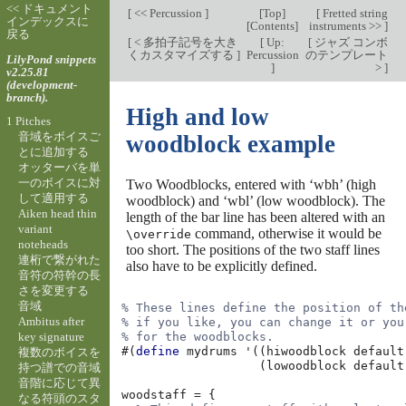
<< ドキュメント
[
<< Percussion
]
[
Top
]
[
Fretted string
インデックスに
[
Contents
]
instruments >>
]
戻る
[
< 多拍子記号を大き
[
Up:
[
ジャズ コンボ
くカスタマイズする
]
Percussion
のテンプレート
LilyPond snippets
]
>
]
v2.25.81
(development-
branch).
High and low
1 Pitches
音域をボイスご
woodblock example
とに追加する
オッターバを単
一のボイスに対
Two Woodblocks, entered with ‘wbh’ (high
して適用する
woodblock) and ‘wbl’ (low woodblock). The
Aiken head thin
length of the bar line has been altered with an
variant
command, otherwise it would be
\override
noteheads
too short. The positions of the two staff lines
連桁で繋がれた
also have to be explicitly defined.
音符の符幹の長
さを変更する
音域
% These lines define the position of th
Ambitus after
% if you like, you can change it or you
key signature
% for the woodblocks.
#(
define
mydrums
'
((
hiwoodblock
default
複数のボイスを
(
lowoodblock
default
持つ譜での音域
音階に応じて異
woodstaff
=
{
なる符頭のスタ