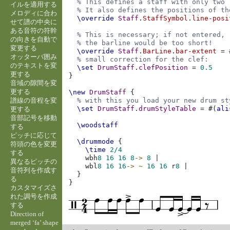
% This defines a staff with only two 
イルを適用する
% It also defines the positions of th
メロディに合わ
\override
Staff
.
StaffSymbol
.
line-posi
せて譜の中央に
ある音符の符幹
% This is necessary; if not entered,
の向きを自動で
% the barline would be too short!
変更する
\override
Staff
.
BarLine
.
bar-extent
=
オッターバ囲み
% small correction for the clef:
のテキストを変
\set
DrumStaff
.
clefPosition
=
0.5
更する
}
音域の隙間を変
更する
\new
DrumStaff
{
譜線の音程を変
% with this you load your new drum st
\set
DrumStaff
.
drumStyleTable
=
#(
ali
更する
音部記号を移動
\woodstaff
する
ピッチに応じて
\drummode
{
符頭の色を変更
\time
2/4
する
wbh
8
16
16
8
->
8
|
異なるピッチの
wbl
8
16
16
->
~
16
16
r
8
|
音符列を作成す
}
る
}
カスタマイズさ
れた調号を作成
する
Direction of
merged ‘fa’ shape