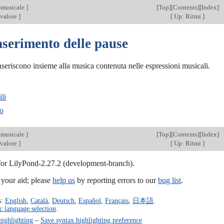
 musicale
]
[
Top
][
Contents
][
Index
]
 valore
]
[
Up: Ritmi
]
nserimento delle pause
nseriscono insieme alla musica contenuta nelle espressioni musicali.
ili
ro
 musicale
]
[
Top
][
Contents
][
Index
]
 valore
]
[
Up: Ritmi
]
 for LilyPond-2.27.2 (development-branch).
our aid; please
help us
by reporting errors to our
bug list
.
s:
English
,
Català
,
Deutsch
,
Español
,
Français
,
日本語
.
c language selection
.
highlighting
–
Save syntax highlighting preference