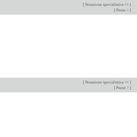
[
Notazione specialistica >>
]
[
Pause >
]
[
Notazione specialistica >>
]
[
Pause >
]