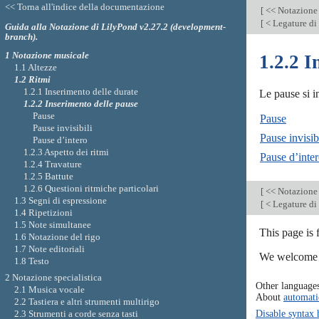
<< Torna all'indice della documentazione
[
<< Notazione
[
< Legature di
Guida alla Notazione di LilyPond v2.27.2 (development-
branch).
1 Notazione musicale
1.2.2 I
1.1 Altezze
1.2 Ritmi
1.2.1 Inserimento delle durate
Le pause si i
1.2.2 Inserimento delle pause
Pause
Pause
Pause invisibili
Pause invisib
Pause d’intero
1.2.3 Aspetto dei ritmi
Pause d’inte
1.2.4 Travature
1.2.5 Battute
1.2.6 Questioni ritmiche particolari
[
<< Notazione
1.3 Segni di espressione
[
< Legature di
1.4 Ripetizioni
1.5 Note simultanee
This page is
1.6 Notazione del rigo
1.7 Note editoriali
We welcome y
1.8 Testo
2 Notazione specialistica
Other language
2.1 Musica vocale
About
automati
2.2 Tastiera e altri strumenti multirigo
Disable syntax 
2.3 Strumenti a corde senza tasti