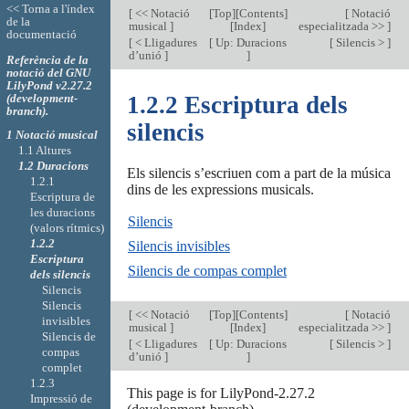
<< Torna a l'índex
[
<< Notació
[
Top
][
Contents
]
[
Notació
de la
musical
]
[
Index
]
especialitzada >>
]
documentació
[
< Lligadures
[
Up: Duracions
[
Silencis >
]
d’unió
]
]
Referència de la
notació del GNU
LilyPond v2.27.2
(development-
1.2.2 Escriptura dels
branch).
silencis
1 Notació musical
1.1 Altures
1.2 Duracions
Els silencis s’escriuen com a part de la música
1.2.1
dins de les expressions musicals.
Escriptura de
les duracions
Silencis
(valors rítmics)
1.2.2
Silencis invisibles
Escriptura
Silencis de compas complet
dels silencis
Silencis
Silencis
[
<< Notació
[
Top
][
Contents
]
[
Notació
invisibles
musical
]
[
Index
]
especialitzada >>
]
Silencis de
[
< Lligadures
[
Up: Duracions
[
Silencis >
]
compas
d’unió
]
]
complet
1.2.3
This page is for LilyPond-2.27.2
Impressió de