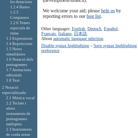
(development-branch).
les duracions
1.2.4 Barres
We welcome your aid; please
help us
by
1.2.5
reporting errors to our
bug list
.
Compassos
1.2.6 Temes
especials de
Other languages:
English
,
Deutsch
,
Español
,
ritme
Français
,
Italiano
,
日本語
.
1.3 Expressions
About
automatic language selection
.
1.4 Repeticions
Disable syntax highlighting
–
Save syntax highlighting
1.5 Notes
preference
simultànies
1.6 Notació dels
pentagrames
1.7 Anotacions
editorials
1.8 Text
2 Notació
especialitzada
2.1 Música vocal
2.2 Teclats i
altres
instruments de
pentagrames
múltiples
2.3 Instruments
de corda sense