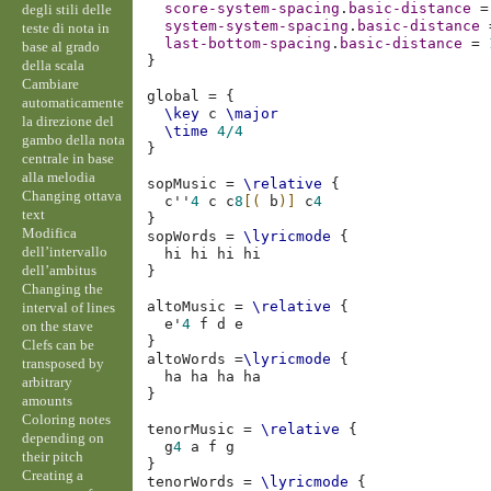
score-system-spacing
.
basic-distance
=
degli stili delle
system-system-spacing
.
basic-distance
teste di nota in
last-bottom-spacing
.
basic-distance
=
base al grado
}
della scala
Cambiare
global
=
{
automaticamente
\key
c
\major
la direzione del
\time
4/4
gambo della nota
}
centrale in base
alla melodia
sopMusic
=
\relative
{
Changing ottava
c''
4
c
c
8
[(
b
)]
c
4
text
}
Modifica
sopWords
=
\lyricmode
{
dell’intervallo
hi
hi
hi
dell’ambitus
}
Changing the
altoMusic
=
\relative
{
interval of lines
e'
4
f
d
e
on the stave
}
Clefs can be
altoWords
=
\lyricmode
{
transposed by
ha
ha
ha
arbitrary
}
amounts
Coloring notes
tenorMusic
=
\relative
{
depending on
g
4
a
f
g
their pitch
}
Creating a
tenorWords
=
\lyricmode
{