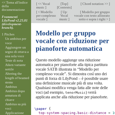
<< Torna all'indice
[
<< Vocal
[
Top
]
[
Chord notation >>
]
della
music
]
[
Contents
]
documentazione
[
< Modello
[
Up:
[
Modello per gruppo
per complesso
Vocal
vocale con testo allineato
Frammenti
vocale
]
music
]
sotto e sopra i righi >
]
LilyPond v2.25.81
(development-
branch).
Modello per gruppo
1 Pitches
Un ambitus per
vocale con riduzione per
voce
pianoforte automatica
Aggiungere un
segno di ottava a
una sola voce
Questo modello aggiunge una riduzione
Teste di nota
automatica per pianoforte alla tipica partitura
Aiken variante
vocale SATB illustrata in “Modello per
sottile
Altering the
complesso vocale”. Si dimostra così uno dei
length of beamed
punti di forza di LilyPond – è possibile usare
stems
una definizione musicale più di una volta.
Ambitus
Qualsiasi modifica venga fatta alle note delle
Ambitus dopo
voci (ad esempio,
) verrà
tenorMusic
armatura di
applicata anche alla riduzione per pianoforte.
chiave
Ambitus su più
voci
\paper
{
Applicazione
top-system-spacing
.
basic-distance
=
1