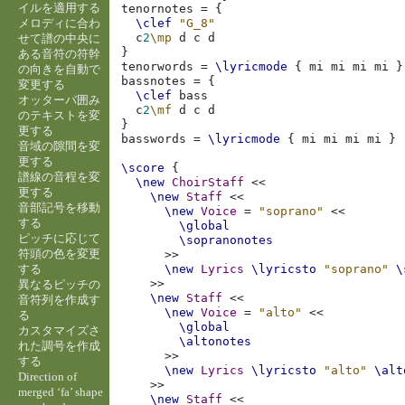
イルを適用する
tenornotes
=
{
メロディに合わ
\clef
"G_8"
c
2
\mp
d
c
d
せて譜の中央に
}
ある音符の符幹
tenorwords
=
\lyricmode
{
mi
mi
mi
mi
}
の向きを自動で
bassnotes
=
{
変更する
\clef
bass
オッターバ囲み
c
2
\mf
d
c
d
のテキストを変
}
更する
basswords
=
\lyricmode
{
mi
mi
mi
mi
}
音域の隙間を変
更する
\score
{
譜線の音程を変
\new
ChoirStaff
<<
更する
\new
Staff
<<
音部記号を移動
\new
Voice
=
"soprano"
<<
する
\global
ピッチに応じて
\sopranonotes
符頭の色を変更
>>
する
\new
Lyrics
\lyricsto
"soprano"
\
>>
異なるピッチの
\new
Staff
<<
音符列を作成す
\new
Voice
=
"alto"
<<
る
\global
カスタマイズさ
\altonotes
れた調号を作成
>>
する
\new
Lyrics
\lyricsto
"alto"
\alt
Direction of
>>
merged ‘fa’ shape
\new
Staff
<<