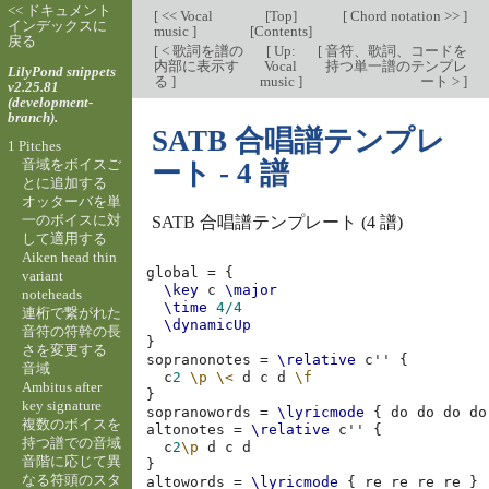
<< ドキュメント
[
<< Vocal
[
Top
]
[
Chord notation >>
]
インデックスに
music
]
[
Contents
]
戻る
[
< 歌詞を譜の
[
Up:
[
音符、歌詞、コードを
内部に表示す
Vocal
持つ単一譜のテンプレ
LilyPond snippets
る
]
music
]
ート >
]
v2.25.81
(development-
branch).
SATB 合唱譜テンプレ
1 Pitches
音域をボイスご
ート - 4 譜
とに追加する
オッターバを単
一のボイスに対
SATB 合唱譜テンプレート (4 譜)
して適用する
Aiken head thin
global
=
{
variant
\key
c
\major
noteheads
\time
4/4
連桁で繋がれた
\dynamicUp
音符の符幹の長
}
さを変更する
sopranonotes
=
\relative
c''
{
音域
c
2
\p
\<
d
c
d
\f
Ambitus after
}
key signature
sopranowords
=
\lyricmode
{
do
do
do
do
複数のボイスを
altonotes
=
\relative
c''
{
持つ譜での音域
c
2
\p
d
c
d
音階に応じて異
}
なる符頭のスタ
altowords
=
\lyricmode
{
re
re
re
re
}