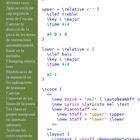
diverses veus
Aplicar estils de
upper
=
\relative
c''
{
cap segons la
\clef
treble
nota de l’escala
\key
c
\major
Canviar la
\time
4/4
direcció de la
a
4
b
c
d
plica de les notes
}
de tercera línia
automàticament,
lower
=
\relative
c
{
basat en la
\clef
bass
melodia
\key
c
\major
Changing ottava
\time
4/4
text
Modificació de
a
2
c
la separació en
}
les indicacions
de tessitura
\score
{
Canviar
<<
l’interval de les
\new
Voice
=
"mel"
{
\autoBeamOff
\
línies de la pauta
\new
Lyrics
\lyricsto
mel
\text
Les claus es
\new
PianoStaff
<<
poden transposar
\new
Staff
=
"upper"
\upper
\new
Staff
=
"lower"
\lower
en intervals
>>
arbitraris
>>
Acolorir les
\layout
{
notes segons la
\context
{
\Staff
\RemoveEmptyStave