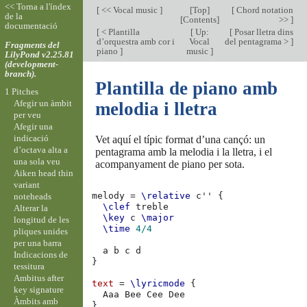
<< Torna a l'índex
[
<< Vocal music
]
[
Top
]
[
Chord notation
de la
[
Contents
]
>>
]
documentació
[
< Plantilla
[
Up:
[
Posar lletra dins
d’orquestra amb cor i
Vocal
del pentagrama >
]
Fragments del
piano
]
music
]
LilyPond v2.25.81
(development-
branch).
Plantilla de piano amb
1 Pitches
Afegir un àmbit
melodia i lletra
per veu
Afegir una
indicació
Vet aquí el típic format d’una cançó: un
d’octava alta a
pentagrama amb la melodia i la lletra, i el
una sola veu
acompanyament de piano per sota.
Aiken head thin
variant
melody
=
\relative
c''
{
noteheads
\clef
treble
Alterar la
\key
c
\major
longitud de les
\time
4/4
pliques unides
per una barra
a
b
c
d
Indicacions de
}
tessitura
Ambitus after
text
=
\lyricmode
{
key signature
Aaa
Bee
Cee
Àmbits amb
}