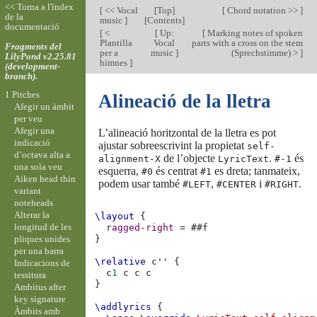
<< Torna a l'índex
[
<< Vocal
[
Top
]
[
Chord notation >>
]
de la
music
]
[
Contents
]
documentació
[
<
[
Up:
[
Marking notes of spoken
Plantilla
Vocal
parts with a cross on the stem
Fragments del
per a
music
]
(Sprechstimme) >
]
LilyPond v2.25.81
himnes
]
(development-
branch).
1 Pitches
Alineació de la lletra
Afegir un àmbit
per veu
Afegir una
L’alineació horitzontal de la lletra es pot
indicació
ajustar sobreescrivint la propietat
self-
d’octava alta a
de l’objecte
.
és
alignment-X
LyricText
#-1
una sola veu
esquerra,
és centrat
es dreta; tanmateix,
#0
#1
Aiken head thin
podem usar també
,
i
.
#LEFT
#CENTER
#RIGHT
variant
noteheads
Alterar la
\layout
{
longitud de les
ragged-right
=
#
#f
pliques unides
}
per una barra
\relative
c''
{
Indicacions de
c
1
c
c
c
tessitura
}
Ambitus after
key signature
\addlyrics
{
Àmbits amb