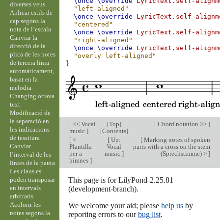
\once
\override
LyricText
.
self-alignm
diverses veus
"left-aligned"
Aplicar estils de
\once
\override
LyricText
.
self-alignm
cap segons la
"centered"
nota de l’escala
\once
\override
LyricText
.
self-alignm
Canviar la
"right-aligned"
direcció de la
\once
\override
LyricText
.
self-alignm
plica de les notes
"overly left-aligned"
de tercera línia
}
automàticament,
basat en la
melodia
Changing ottava
text
Modificació de
la separació en
[
<< Vocal
[
Top
]
[
Chord notation >>
]
les indicacions
music
]
[
Contents
]
de tessitura
[
<
[
Up:
[
Marking notes of spoken
Canviar
Plantilla
Vocal
parts with a cross on the stem
per a
music
]
(Sprechstimme) >
]
l’interval de les
himnes
]
línies de la pauta
Les claus es
poden transposar
This page is for LilyPond-2.25.81
en intervals
(development-branch).
arbitraris
Acolorir les
We welcome your aid; please
help us
by
notes segons la
reporting errors to our
bug list
.