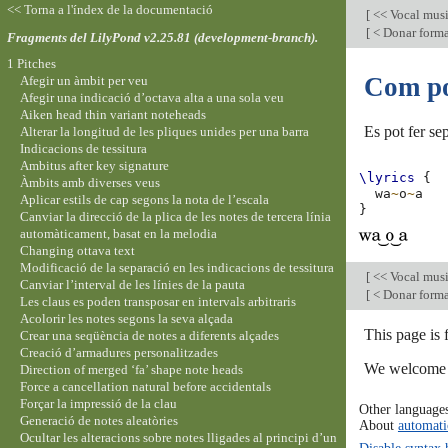
<< Torna a l'índex de la documentació
[
<< Vocal mus
[
< Donar format
Fragments del LilyPond v2.25.81 (development-branch).
1 Pitches
Com pos
Afegir un àmbit per veu
Afegir una indicació d’octava alta a una sola veu
Aiken head thin variant noteheads
Es pot fer sep
Alterar la longitud de les pliques unides per una barra
Indicacions de tessitura
Ambitus after key signature
\lyrics
{
Àmbits amb diverses veus
wa
~
o
~
a
Aplicar estils de cap segons la nota de l’escala
}
Canviar la direcció de la plica de les notes de tercera línia
automàticament, basat en la melodia
Changing ottava text
Modificació de la separació en les indicacions de tessitura
[
<< Vocal mus
Canviar l’interval de les línies de la pauta
[
< Donar format
Les claus es poden transposar en intervals arbitraris
Acolorir les notes segons la seva alçada
This page is
Crear una seqüència de notes a diferents alçades
Creació d’armadures personalitzades
We welcome y
Direction of merged ‘fa’ shape note heads
Force a cancellation natural before accidentals
Forçar la impressió de la clau
Other language
Generació de notes aleatòries
About
automati
Ocultar les alteracions sobre notes lligades al principi d’un
Disable syntax 