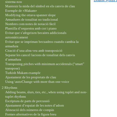
sistema nou
Mantenir la mida del símbol en els canvis de clau
Exemple de «Makam»
Modifying the ottava spanner slope
Armadures de tonalitat no tradicional
Nombres com notes de notació fàcil
Plantilla d’orquestra amb cor i piano
Evitar que s’afegeixen becaires addicionals
automàticament
Evitar que se impriman becuadros cuando cambia la
armadura
Citació d’una altra veu amb transposició
Separar les cancel·lacions de tonalitat dels canvis
d’armadura
Transposing pitches with minimum accidentals (“smart”
transpose)
Turkish Makam example
Ajustament de les propietats de clau
Using \autoChange with more than one voice
2 Rhythms
Adding beams, slurs, ties, etc., when using tuplet and non-
tuplet rhythms
Escriptura de parts de percussió
Ajustament d’espaiat de les notes d’adorn
Alineació dels números de compàs
Formes alternatives de la figura breu