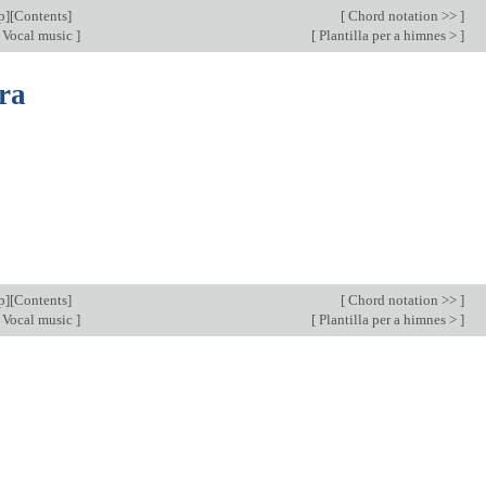
p
][
Contents
]
[
Chord notation >>
]
 Vocal music
]
[
Plantilla per a himnes >
]
tra
p
][
Contents
]
[
Chord notation >>
]
 Vocal music
]
[
Plantilla per a himnes >
]