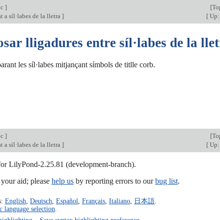
ic
]
[
To
 a síl·labes de la lletra
]
[
Up:
ar lligadures entre síl·labes de la lle
arant les síl·labes mitjançant símbols de titlle corb.
ic
]
[
To
 a síl·labes de la lletra
]
[
Up:
 for LilyPond-2.25.81 (development-branch).
our aid; please
help us
by reporting errors to our
bug list
.
s:
English
,
Deutsch
,
Español
,
Français
,
Italiano
,
日本語
.
c language selection
.
highlighting
–
Save syntax highlighting preference