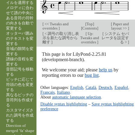
イルを適用する
メロディに合わ
せて譜の中央に
ある音符の符幹
の向きを自動で
[
<< Tweaks and
[
Top
]
[
Paper and
変更する
overrides
]
[
Contents
]
layout >>
]
オッターバ囲み
[
< 調号の取り消し表
[
Up:
[
システム セパ
示を新たな調号から
Tweaks and
レータを設定す
のテキストを変
離す
]
overrides
]
る >
]
更する
音域の隙間を変
更する
This page is for LilyPond-2.25.81
譜線の音程を変
(development-branch).
更する
音部記号を移動
We welcome your aid; please
help us
by
する
reporting errors to our
bug list
.
ピッチに応じて
符頭の色を変更
Other languages:
English
,
Català
,
Deutsch
,
Español
,
する
Français
,
Italiano
.
異なるピッチの
About
automatic language selection
.
音符列を作成す
Disable syntax highlighting
–
Save syntax highlighting
る
preference
カスタマイズさ
れた調号を作成
する
Direction of
merged ‘fa’ shape