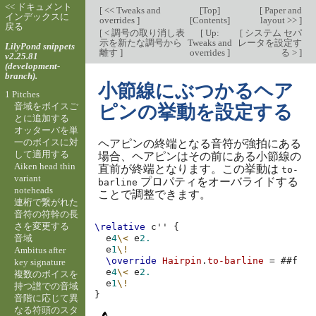
<< ドキュメント
[
<< Tweaks and
[
Top
]
[
Paper and
インデックスに
overrides
]
[
Contents
]
layout >>
]
戻る
[
< 調号の取り消し表
[
Up:
[
システム セパ
示を新たな調号から
Tweaks and
レータを設定す
LilyPond snippets
離す
]
overrides
]
る >
]
v2.25.81
(development-
branch).
小節線にぶつかるヘア
1 Pitches
音域をボイスご
ピンの挙動を設定する
とに追加する
オッターバを単
一のボイスに対
ヘアピンの終端となる音符が強拍にある
して適用する
場合、ヘアピンはその前にある小節線の
Aiken head thin
直前が終端となります。この挙動は
to-
variant
プロパティをオーバライドする
barline
noteheads
ことで調整できます。
連桁で繋がれた
音符の符幹の長
さを変更する
\relative
c''
{
音域
e
4
\<
e
2.
e
1
\!
Ambitus after
\override
Hairpin
.
to-barline
=
#
#f
key signature
e
4
\<
e
2.
複数のボイスを
e
1
\!
持つ譜での音域
}
音階に応じて異
なる符頭のスタ