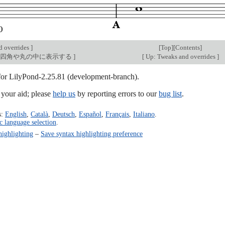
d overrides
]
[
Top
][
Contents
]
を四角や丸の中に表示する
]
[
Up: Tweaks and overrides
]
 for LilyPond-2.25.81 (development-branch).
our aid; please
help us
by reporting errors to our
bug list
.
s:
English
,
Català
,
Deutsch
,
Español
,
Français
,
Italiano
.
c language selection
.
highlighting
–
Save syntax highlighting preference