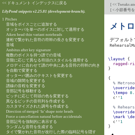
<< ドキュメント インデックスに戻る
[
<< Tweaks an
[
< 小節番号
LilyPond snippets v2.25.81 (development-branch).
1 Pitches
メトロ
音域をボイスごとに追加する
オッターバを単一のボイスに対して適用する
Aiken head thin variant noteheads
デフォルト
連桁で繋がれた音符の符幹の長さを変更する
音域
RehearsalM
Ambitus after key signature
複数のボイスを持つ譜での音域
\layout
{
音階に応じて異なる符頭のスタイルを適用する
ragged-ri
メロディに合わせて譜の中央にある音符の符幹の向き
}
を自動で変更する
オッターバ囲みのテキストを変更する
{
音域の隙間を変更する
% Metrono
譜線の音程を変更する
\override
音部記号を移動する
\tempo
8.
ピッチに応じて符頭の色を変更する
c''
1
異なるピッチの音符列を作成する
カスタマイズされた調号を作成する
% Rehears
Direction of merged ‘fa’ shape note heads
\override
Force a cancellation natural before accidentals
\mark
\de
音部記号を強制的に表示する
c''
1
}
ランダムな音符を生成する
タイで繋がれた音符が改行した際の臨時記号を隠す