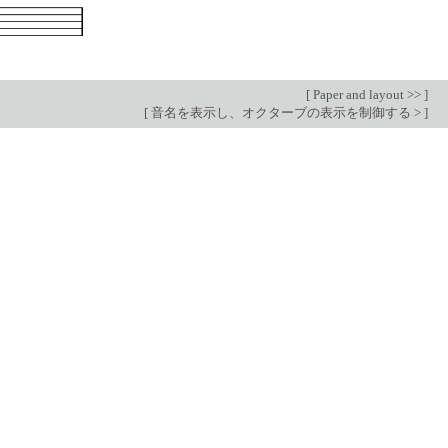
[
Paper and layout >>
]
[
音名を表示し、オクターブの表示を制御する >
]