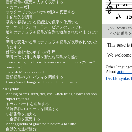
音部記号の変更を大きく表示する
マカームの例
オッターヴァのスパナの傾きを変更する
非伝統的な調号
演奏を容易にする記譜法で数字を使用する
オーケストラ、コーラス、ピアノのテンプレート
[
<< Tweaks an
追加のナチュラル記号が自動で追加されないようにす
[
< 小節番号
る
調号が変化する際にナチュラル記号が表示されないよ
This page is
うにする
移調を含む他のボイスの引用
We welcome y
調号の取り消し表示を新たな調号から離す
Transposing pitches with minimum accidentals (“smart”
Other language
transpose)
About
automati
Turkish Makam example
音部記号のプロパティを調整する
Disable syntax 
Using \autoChange with more than one voice
2 Rhythms
Adding beams, slurs, ties, etc., when using tuplet and non-
tuplet rhythms
ドラム パートを追加する
装飾音符のスペースを調整する
小節番号を揃える
二全音符を変更する
Appoggiatura or grace note before a bar line
自動的な連桁細分