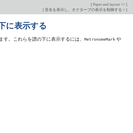
[
Paper and layout >>
]
[
音名を表示し、オクターブの表示を制御する >
]
下に表示する
ます。これらを譜の下に表示するには、
や
MetronomeMark