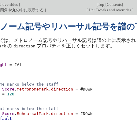
d overrides
]
[
Top
][
Contents
]
を四角や丸の中に表示する
]
[
Up: Tweaks and overrides
]
ノーム記号やリハーサル記号を譜の
では、メトロノーム記号やリハーサル記号は譜の上に表示され
の
プロパティを正しくセットします。
ark
direction
ght
=
#
#f
me marks below the staff
Score
.
MetronomeMark
.
direction
=
#
DOWN
=
120
al marks below the staff
Score
.
RehearsalMark
.
direction
=
#
DOWN
fault