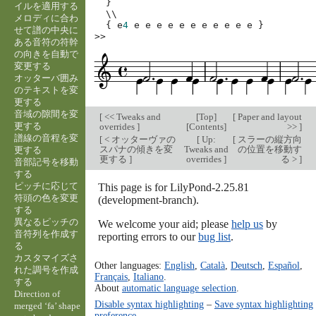
}
イルを適用する
\\
メロディに合わ
{
e
4
e
e
e
e
e
e
e
e
e
e
e
}
せて譜の中央に
>>
ある音符の符幹
の向きを自動で
変更する
オッターバ囲み
のテキストを変
更する
音域の隙間を変
[
<< Tweaks and
[
Top
]
[
Paper and layout
更する
overrides
]
[
Contents
]
>>
]
譜線の音程を変
[
< オッターヴァの
[
Up:
[
スラーの縦方向
スパナの傾きを変
Tweaks and
の位置を移動す
更する
更する
]
overrides
]
る >
]
音部記号を移動
する
ピッチに応じて
This page is for LilyPond-2.25.81
符頭の色を変更
(development-branch).
する
異なるピッチの
We welcome your aid; please
help us
by
音符列を作成す
reporting errors to our
bug list
.
る
カスタマイズさ
Other languages:
English
,
Català
,
Deutsch
,
Español
,
れた調号を作成
Français
,
Italiano
.
する
About
automatic language selection
.
Direction of
Disable syntax highlighting
–
Save syntax highlighting
merged ‘fa’ shape
preference