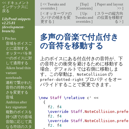
<< ドキュメント
[
<< Tweaks and
[
Top
]
[
Paper and layout
インデックスに
overrides
]
[
Contents
]
>>
]
戻る
[
< オッターヴァの
[
Up:
[
スラーの縦方向
スパナの傾きを変
Tweaks and
の位置を移動す
LilyPond snippets
更する
]
overrides
]
る >
]
v2.25.81
(development-
branch).
多声の音楽で付点付き
1 Pitches
音域をボイスご
の音符を移動する
とに追加する
オッターバを単
一のボイスに対
上のボイスにある付点付きの音符が、下
して適用する
の音符との衝突を避けるために移動する
Aiken head thin
場合、デフォルトでは右側に移動しま
variant
す。この挙動は、
の
NoteCollision
noteheads
プロパティをオー
prefer-dotted-right
連桁で繋がれた
バライドすることで変更できます。
音符の符幹の長
さを変更する
音域
\new
Staff
\relative
c'
<<
Ambitus after
{
key signature
f
2.
f
4
\override
Staff
.
NoteCollision
.
prefe
複数のボイスを
f
2.
f
4
持つ譜での音域
\override
Staff
.
NoteCollision
.
prefe
音階に応じて異
f
2.
f
4
なる符頭のスタ