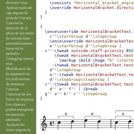
diverses veus
\consists
"Horizontal_bracket_engra
Aplicar estils de
\override
HorizontalBracket
.
directi
}
cap segons la
}
nota de l’escala
Canviar la
{
direcció de la
\once\override
HorizontalBracketText
.
plica de les notes
c''
\startGroup
d''
\stopGroup
de tercera línia
\once\override
HorizontalBracketTex
automàticament,
e''
\startGroup
d''
\stopGroup
|
basat en la
c''
-\tweak
outside-staff-priority
#
80
melodia
\tweak
HorizontalBracketText
.
text
Changing ottava
\markup
\bold
\huge
"b"
\startG
text
-\tweak
HorizontalBracketText
.
text
Modificació de
d''
\stopGroup
la separació en
e''
-\tweak
HorizontalBracketText
.
te
les indicacions
d''
\stopGroup\stopGroup
|
de tessitura
c''
-\tweak
HorizontalBracketText
.
text
Canviar
d''
e''
f''
|
\break
g''
a''
b''
c'''
\stopGroup
l’interval de les
}
línies de la pauta
Les claus es
poden transposar
en intervals
arbitraris
Acolorir les
notes segons la