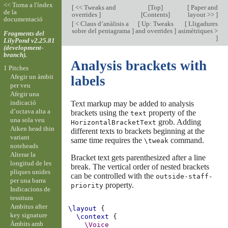
<< Torna a l'índex
[
<< Tweaks and
[
Top
]
[
Paper and
de la
overrides
]
[
Contents
]
layout >>
]
documentació
[
< Claus d’anàlisis a
[
Up: Tweaks
[
Lligadures
sobre del pentagrama
]
and overrides
]
asimètriques >
Fragments del
]
LilyPond v2.25.81
(development-
branch).
Analysis brackets with
1 Pitches
Afegir un àmbit
labels
per veu
Afegir una
indicació
Text markup may be added to analysis
d’octava alta a
brackets using the
property of the
text
una sola veu
grob. Adding
HorizontalBracketText
Aiken head thin
different texts to brackets beginning at the
variant
same time requires the
command.
\tweak
noteheads
Alterar la
Bracket text gets parenthesized after a line
longitud de les
break. The vertical order of nested brackets
pliques unides
can be controlled with the
outside-staff-
per una barra
property.
priority
Indicacions de
tessitura
Ambitus after
\layout
{
key signature
\context
{
Àmbits amb
\Voice