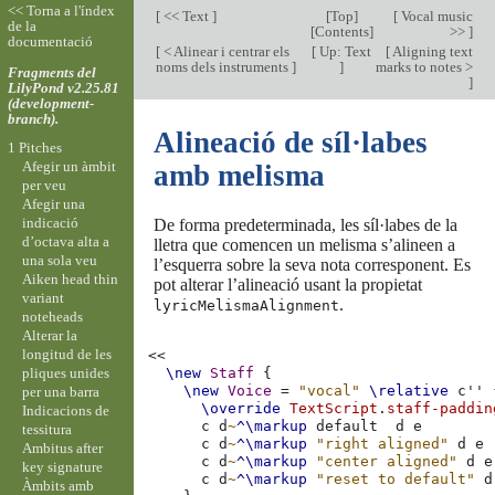
<< Torna a l'índex
[
<< Text
]
[
Top
]
[
Vocal music
de la
[
Contents
]
>>
]
documentació
[
< Alinear i centrar els
[
Up: Text
[
Aligning text
noms dels instruments
]
]
marks to notes >
Fragments del
]
LilyPond v2.25.81
(development-
branch).
Alineació de síl·labes
1 Pitches
Afegir un àmbit
amb melisma
per veu
Afegir una
indicació
De forma predeterminada, les síl·labes de la
d’octava alta a
lletra que comencen un melisma s’alineen a
una sola veu
l’esquerra sobre la seva nota corresponent. Es
Aiken head thin
pot alterar l’alineació usant la propietat
variant
.
lyricMelismaAlignment
noteheads
Alterar la
longitud de les
<<
pliques unides
\new
Staff
{
\new
Voice
=
"vocal"
\relative
c''
per una barra
\override
TextScript
.
staff-paddin
Indicacions de
c
d
~
^\markup
default
d
e
tessitura
c
d
~
^\markup
"right aligned"
d
e
Ambitus after
c
d
~
^\markup
"center aligned"
d
e
key signature
c
d
~
^\markup
"reset to default"
d
Àmbits amb