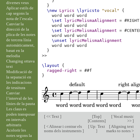
}
diverses veus
}
Aplicar estils de
\new
Lyrics
\lyricsto
"vocal"
{
cap segons la
word
word
nota de l’escala
\set
lyricMelismaAlignment
=
#
RIGHT
Canviar la
word
word
direcció de la
\set
lyricMelismaAlignment
=
#
CENTE
plica de les notes
word
word
de tercera línia
\unset
lyricMelismaAlignment
automàticament,
word
word
basat en la
}
>>
melodia
Changing ottava
\layout
{
text
ragged-right
=
#
#f
Modificació de
}
la separació en
les indicacions
de tessitura
Canviar
l’interval de les
línies de la pauta
Les claus es
poden transposar
[
<< Text
]
[
Top
]
[
Vocal music
en intervals
[
Contents
]
>>
]
arbitraris
[
< Alinear i centrar els
[
Up: Text
[
Aligning text
Acolorir les
noms dels instruments
]
]
marks to notes >
]
notes segons la