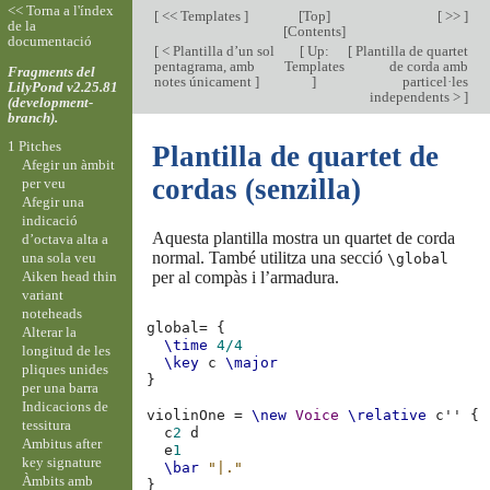
<< Torna a l'índex
[
<< Templates
]
[
Top
]
[ >> ]
de la
[
Contents
]
documentació
[
< Plantilla d’un sol
[
Up:
[
Plantilla de quartet
pentagrama, amb
Templates
de corda amb
Fragments del
notes únicament
]
]
particel·les
LilyPond v2.25.81
independents >
]
(development-
branch).
1 Pitches
Plantilla de quartet de
Afegir un àmbit
cordas (senzilla)
per veu
Afegir una
indicació
Aquesta plantilla mostra un quartet de corda
d’octava alta a
normal. També utilitza una secció
una sola veu
\global
Aiken head thin
per al compàs i l’armadura.
variant
noteheads
global
=
{
Alterar la
\time
4/4
longitud de les
\key
c
\major
pliques unides
}
per una barra
Indicacions de
violinOne
=
\new
Voice
\relative
c''
{
tessitura
c
2
d
Ambitus after
e
1
key signature
\bar
"|."
Àmbits amb
}