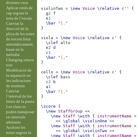
diverses veus
Aplicar estils de
violinTwo
=
\new
Voice
\relative
c''
{
cap segons la
g
2
f
nota de l’escala
e
1
\bar
"|."
Canviar la
}
direcció de la
plica de les notes
viola
=
\new
Voice
\relative
c'
{
de tercera línia
\clef
alto
automàticament,
e
2
d
basat en la
c
1
melodia
\bar
"|."
Changing ottava
}
text
Modificació de
cello
=
\new
Voice
\relative
c'
{
la separació en
\clef
bass
les indicacions
c
2
b
de tessitura
a
1
Canviar
\bar
"|."
l’interval de les
}
línies de la pauta
\score
{
Les claus es
\new
StaffGroup
<<
poden transposar
\new
Staff
\with
{
instrumentName
=
en intervals
<<
\global
\violinOne
>>
arbitraris
\new
Staff
\with
{
instrumentName
=
Acolorir les
<<
\global
\violinTwo
>>
notes segons la
\new
Staff
\with
{
instrumentName
=