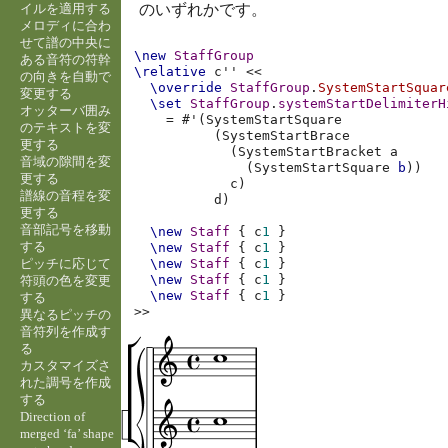
イルを適用する
のいずれかです。
メロディに合わ
せて譜の中央に
\new
StaffGroup
ある音符の符幹
\relative
c''
<<
の向きを自動で
\override
StaffGroup
.
SystemStartSquar
変更する
\set
StaffGroup
.
systemStartDelimiterH
オッターバ囲み
=
#
'
(
SystemStartSquare
のテキストを変
(
SystemStartBrace
更する
(
SystemStartBracket
a
音域の隙間を変
(
SystemStartSquare
b
))
更する
c
)
譜線の音程を変
d
)
更する
音部記号を移動
\new
Staff
{
c
1
}
する
\new
Staff
{
c
1
}
ピッチに応じて
\new
Staff
{
c
1
}
\new
Staff
{
c
1
}
符頭の色を変更
\new
Staff
{
c
1
}
する
>>
異なるピッチの
音符列を作成す
る
カスタマイズさ
れた調号を作成
する
Direction of
merged ‘fa’ shape