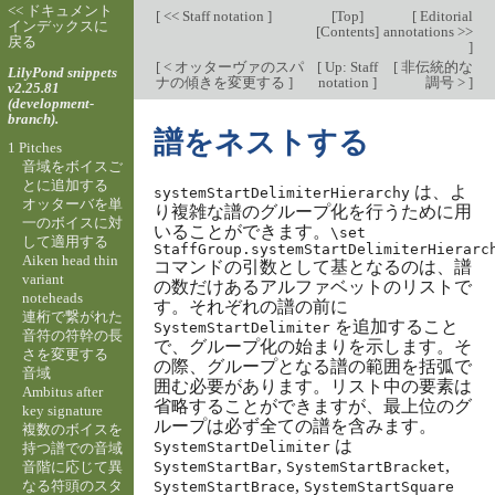
<< ドキュメント
[
<< Staff notation
]
[
Top
]
[
Editorial
インデックスに
[
Contents
]
annotations >>
戻る
]
[
< オッターヴァのスパ
[
Up: Staff
[
非伝統的な
LilyPond snippets
ナの傾きを変更する
]
notation
]
調号 >
]
v2.25.81
(development-
branch).
譜をネストする
1 Pitches
音域をボイスご
とに追加する
は、よ
systemStartDelimiterHierarchy
オッターバを単
り複雑な譜のグループ化を行うために用
一のボイスに対
いることができます。
\set
して適用する
StaffGroup.systemStartDelimiterHierarc
Aiken head thin
コマンドの引数として基となるのは、譜
variant
の数だけあるアルファベットのリストで
noteheads
す。それぞれの譜の前に
連桁で繋がれた
を追加すること
SystemStartDelimiter
音符の符幹の長
で、グループ化の始まりを示します。そ
さを変更する
の際、グループとなる譜の範囲を括弧で
音域
囲む必要があります。リスト中の要素は
Ambitus after
省略することができますが、最上位のグ
key signature
ループは必ず全ての譜を含みます。
複数のボイスを
は
SystemStartDelimiter
持つ譜での音域
,
,
音階に応じて異
SystemStartBar
SystemStartBracket
,
なる符頭のスタ
SystemStartBrace
SystemStartSquare