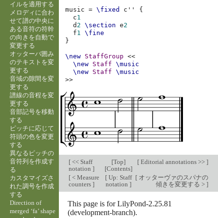
イルを適用する
music
=
\fixed
c''
{
メロディに合わ
c
1
せて譜の中央に
d
2
\section
e
2
ある音符の符幹
f
1
\fine
の向きを自動で
}
変更する
オッターバ囲み
\new
StaffGroup
<<
のテキストを変
\new
Staff
\music
更する
\new
Staff
\music
音域の隙間を変
>>
更する
譜線の音程を変
更する
音部記号を移動
する
ピッチに応じて
符頭の色を変更
する
異なるピッチの
音符列を作成す
[
<< Staff
[
Top
]
[
Editorial annotations >>
]
notation
]
[
Contents
]
る
[
< Measure
[
Up: Staff
[
オッターヴァのスパナの
カスタマイズさ
counters
]
notation
]
傾きを変更する >
]
れた調号を作成
する
Direction of
This page is for LilyPond-2.25.81
merged ‘fa’ shape
(development-branch).