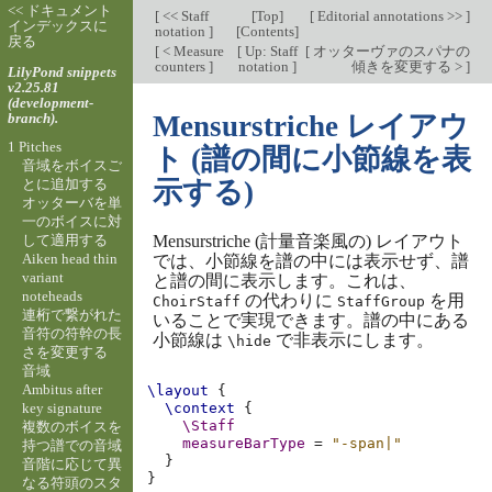
<< ドキュメント
[
<< Staff
[
Top
]
[
Editorial annotations >>
]
インデックスに
notation
]
[
Contents
]
戻る
[
< Measure
[
Up: Staff
[
オッターヴァのスパナの
counters
]
notation
]
傾きを変更する >
]
LilyPond snippets
v2.25.81
(development-
branch).
Mensurstriche レイアウ
1 Pitches
ト (譜の間に小節線を表
音域をボイスご
とに追加する
示する)
オッターバを単
一のボイスに対
して適用する
Mensurstriche (計量音楽風の) レイアウト
Aiken head thin
では、小節線を譜の中には表示せず、譜
variant
と譜の間に表示します。これは、
noteheads
の代わりに
を用
ChoirStaff
StaffGroup
連桁で繋がれた
いることで実現できます。譜の中にある
音符の符幹の長
小節線は
で非表示にします。
\hide
さを変更する
音域
Ambitus after
\layout
{
key signature
\context
{
\Staff
複数のボイスを
measureBarType
=
"-span|"
持つ譜での音域
}
音階に応じて異
}
なる符頭のスタ