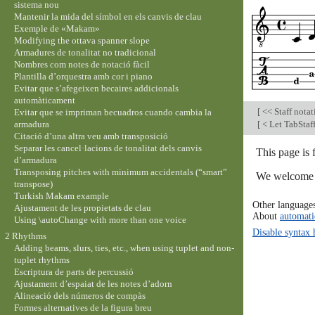
sistema nou
Mantenir la mida del símbol en els canvis de clau
Exemple de «Makam»
Modifying the ottava spanner slope
Armadures de tonalitat no tradicional
Nombres com notes de notació fàcil
Plantilla d’orquestra amb cor i piano
Evitar que s’afegeixen becaires addicionals
automàticament
[
<< Staff nota
Evitar que se impriman becuadros cuando cambia la
armadura
[
< Let TabStaff
Citació d’una altra veu amb transposició
Separar les cancel·lacions de tonalitat dels canvis
This page is
d’armadura
Transposing pitches with minimum accidentals (“smart”
We welcome y
transpose)
Turkish Makam example
Other language
Ajustament de les propietats de clau
About
automati
Using \autoChange with more than one voice
Disable syntax 
2 Rhythms
Adding beams, slurs, ties, etc., when using tuplet and non-
tuplet rhythms
Escriptura de parts de percussió
Ajustament d’espaiat de les notes d’adorn
Alineació dels números de compàs
Formes alternatives de la figura breu