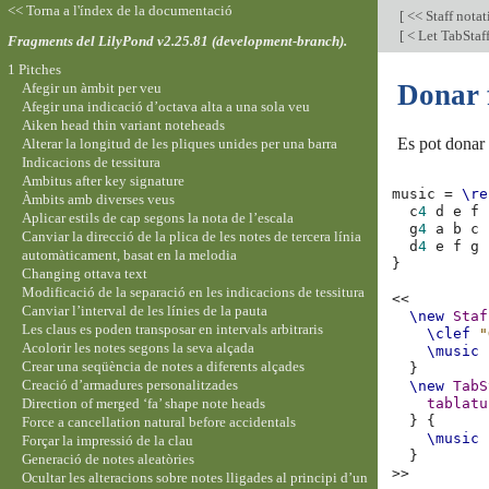
<< Torna a l'índex de la documentació
[
<< Staff nota
[
< Let TabStaff
Fragments del LilyPond v2.25.81 (development-branch).
1 Pitches
Donar 
Afegir un àmbit per veu
Afegir una indicació d’octava alta a una sola veu
Aiken head thin variant noteheads
Es pot donar 
Alterar la longitud de les pliques unides per una barra
Indicacions de tessitura
Ambitus after key signature
music
=
\re
Àmbits amb diverses veus
c
4
d
e
f
Aplicar estils de cap segons la nota de l’escala
g
4
a
b
c
Canviar la direcció de la plica de les notes de tercera línia
d
4
e
f
g
automàticament, basat en la melodia
}
Changing ottava text
Modificació de la separació en les indicacions de tessitura
<<
Canviar l’interval de les línies de la pauta
\new
Staf
Les claus es poden transposar en intervals arbitraris
\clef
"
Acolorir les notes segons la seva alçada
\music
Crear una seqüència de notes a diferents alçades
}
Creació d’armadures personalitzades
\new
TabS
Direction of merged ‘fa’ shape note heads
tablatu
}
{
Force a cancellation natural before accidentals
\music
Forçar la impressió de la clau
}
Generació de notes aleatòries
>>
Ocultar les alteracions sobre notes lligades al principi d’un