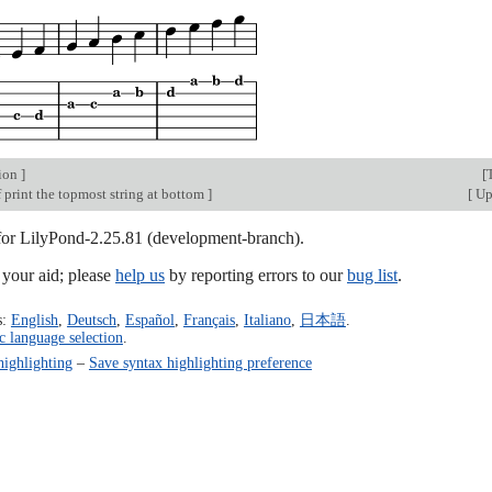
tion
]
[
 print the topmost string at bottom
]
[
Up:
 for LilyPond-2.25.81 (development-branch).
our aid; please
help us
by reporting errors to our
bug list
.
s:
English
,
Deutsch
,
Español
,
Français
,
Italiano
,
日本語
.
c language selection
.
highlighting
–
Save syntax highlighting preference