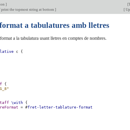
tion
]
[
 print the topmost string at bottom
]
[
Up:
format a tabulatures amb lletres
format a la tabulatura usant lletres en comptes de nombres.
lative
c
{
f
{
G_8"
taff
\with
{
reFormat
=
#
fret-letter-tablature-format