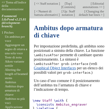
<< Torna all'indice
[
<< Staff notation
]
[
Top
]
[
Editorial
della
[
Contents
]
annotations >>
]
documentazione
[
< Numeri di
[
Up: Staff
[
Changing the
battuta alternativi
]
notation
]
default bar lines >
]
Frammenti
LilyPond v2.25.81
(development-
branch).
Ambitus dopo armatura
1 Pitches
di chiave
Un ambitus per
voce
Aggiungere un
Per impostazione predefinita, gli ambitus sono
segno di ottava a
posizionati a sinistra della chiave. La funzione
una sola voce
permette di cambiare questo
\ambitusAfter
Teste di nota
posizionamento. La sintassi è
Aiken variante
(vedi
\ambitusAfter grob-interface
sottile
Graphical Object Interfaces
per un elenco dei
Altering the
possibili valori per
.)
grob-interface
length of beamed
stems
Un caso d’uso comune è il posizionamento
Ambitus
dell’ambitus tra l’armatura di chiave e
Ambitus dopo
l’indicazione di tempo.
armatura di
chiave
Ambitus su più
\new
Staff
\with
{
voci
\consists
Ambitus_engraver
Applicazione
}
\relative
{