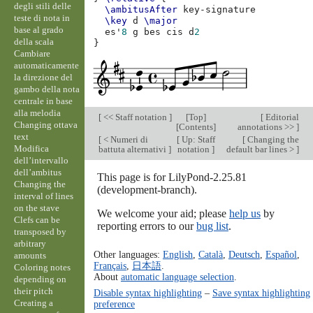
degli stili delle
\ambitusAfter
teste di nota in
\key
d
\major
base al grado
es'
8
g
bes
cis
d
2
della scala
}
Cambiare
automaticamente
la direzione del
gambo della nota
centrale in base
alla melodia
[
<< Staff notation
]
[
Top
]
[
Editorial
Changing ottava
[
Contents
]
annotations >>
]
text
[
< Numeri di
[
Up: Staff
[
Changing the
Modifica
battuta alternativi
]
notation
]
default bar lines >
]
dell’intervallo
dell’ambitus
This page is for LilyPond-2.25.81
Changing the
(development-branch).
interval of lines
on the stave
We welcome your aid; please
help us
by
Clefs can be
reporting errors to our
bug list
.
transposed by
arbitrary
Other languages:
English
,
Català
,
Deutsch
,
Español
,
amounts
Français
,
日本語
.
Coloring notes
About
automatic language selection
.
depending on
their pitch
Disable syntax highlighting
–
Save syntax highlighting
Creating a
preference