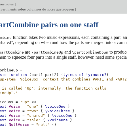
ous notes
]
advertiments sobre columnes de notes que xoquen
]
artCombine pairs on one staff
function takes two music expressions, each containing a part, a
ombine
“shared”, depending on when and how the parts are merged into a com
are
and
to produc
partCombine
\partCombineUp
\partCombineDown
m to squeeze four parts into a single staff, however, need some special
ombineUp
=
sic-function
(
part1
part2
)
(
ly:music?
ly:music?
)
up-stem `VoiceBox` context that combines PART1 and PART2
 is called 'Up'; internally, the function calls
ineUp`."
iceBox
=
"Up"
<<
ext
Voice
=
"one"
{
\voiceOne
}
ext
Voice
=
"two"
{
\voiceThree
}
ext
Voice
=
"shared"
{
\voiceOne
}
ext
Voice
=
"solo"
{
\voiceOne
}
ext
NullVoice
=
"null"
{}