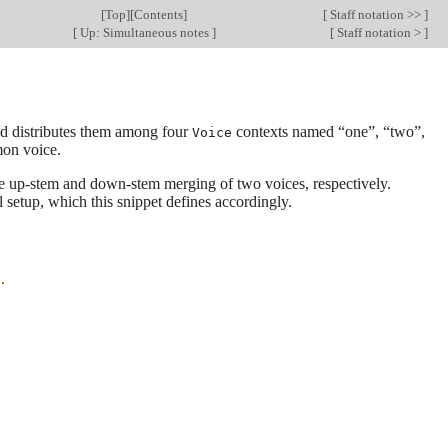
[
Top
][
Contents
]
[
Staff notation >>
]
[
Up: Simultaneous notes
]
[
Staff notation >
]
nd distributes them among four
contexts named “one”, “two”,
Voice
mon voice.
e up-stem and down-stem merging of two voices, respectively.
 setup, which this snippet defines accordingly.
.