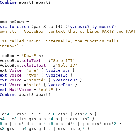
Combine
#
part1
#
part2
ombineDown
=
sic-function
(
part3
part4
)
(
ly:music?
ly:music?
)
own-stem `VoiceBox` context that combines PART3 and PART
 is called 'Down'; internally, the function calls
ineDown`."
iceBox
=
"Down"
<<
VoiceBox
.
soloText
=
#
"Solo III"
VoiceBox
.
soloIIText
=
#
"Solo IV"
ext
Voice
=
"one"
{
\voiceFour
}
ext
Voice
=
"two"
{
\voiceTwo
}
ext
Voice
=
"shared"
{
\voiceFour
}
ext
Voice
=
"solo"
{
\voiceFour
}
ext
NullVoice
=
"null"
{}
Combine
#
part3
#
part4
d'
4
|
cis'
b
e'
d'
8
cis'
|
cis'
2
b
}
s
4
|
e
8
fis
gis
ais
b
4
b
|
b
ais
fis
2
}
8
b
|
cis'
dis'
e'
4
b
8
cis'
d'
4
|
gis
cis'
dis'
2
}
s
8
gis
|
a
4
gis
g
fis
|
eis
fis
b,
2
}