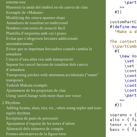
sistema nou
\part
Mantenir la mida del símbol en els canvis de clau
>>
#})
Exemple de «Makam»
Modifying the ottava spanner slope
customPartC
Armadures de tonalitat no tradicional
#(
define-mu
Nombres com notes de notació fàcil
"Make a d
Plantilla d’orquestra amb cor i piano
Evitar que s’afegeixen becaires addicionals
The context
automàticament
`
\\
partComb
Evitar que se impriman becuadros cuando cambia la
#{
armadura
\new
Vo
Citació d’una altra veu amb transposició
\set
Separar les cancel·lacions de tonalitat dels canvis
\
set
d’armadura
\
cont
Transposing pitches with minimum accidentals (“smart”
\cont
transpose)
\cont
Turkish Makam example
\cont
Ajustament de les propietats de clau
\cont
\part
Using \autoChange with more than one voice
>>
2 Rhythms
#})
Adding beams, slurs, ties, etc., when using tuplet and non-
tuplet rhythms
soprano
=
{
Escriptura de parts de percussió
alto
=
{
fi
Ajustament d’espaiat de les notes d’adorn
tenor
=
{
a
Alineació dels números de compàs
bass
=
{
fi
Formes alternatives de la figura breu