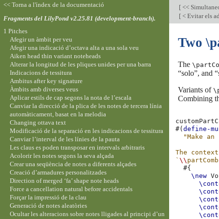
<< Torna a l'índex de la documentació
[
<< Simultane
[
< Evitar els 
Fragments del LilyPond v2.25.81 (development-branch).
1 Pitches
Two \p
Afegir un àmbit per veu
Afegir una indicació d’octava alta a una sola veu
Aiken head thin variant noteheads
The
Alterar la longitud de les pliques unides per una barra
\partC
Indicacions de tessitura
“solo”, and 
Ambitus after key signature
Àmbits amb diverses veus
Variants of
\
Aplicar estils de cap segons la nota de l’escala
Combining the
Canviar la direcció de la plica de les notes de tercera línia
automàticament, basat en la melodia
customPartC
Changing ottava text
#(
define-mu
Modificació de la separació en les indicacions de tessitura
"Make an 
Canviar l’interval de les línies de la pauta
Les claus es poden transposar en intervals arbitraris
The context
Acolorir les notes segons la seva alçada
`
\\
partComb
Crear una seqüència de notes a diferents alçades
#{
Creació d’armadures personalitzades
\new
Vo
Direction of merged ‘fa’ shape note heads
\cont
Force a cancellation natural before accidentals
\cont
Forçar la impressió de la clau
\cont
Generació de notes aleatòries
\cont
Ocultar les alteracions sobre notes lligades al principi d’un
\cont