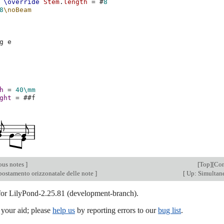
\override
Stem
.
length
=
#
8
8
\noBeam
g
e
h
=
40\mm
ght
=
#
#f
ous notes
]
[
Top
][
Con
spostamento orizzonatale delle note
]
[
Up: Simultan
 for LilyPond-2.25.81 (development-branch).
our aid; please
help us
by reporting errors to our
bug list
.