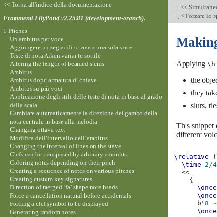
<< Torna all'indice della documentazione
[
<< Simultane
[
< Forzare lo 
Frammenti LilyPond v2.25.81 (development-branch).
1 Pitches
Making 
Un ambitus per voce
Aggiungere un segno di ottava a una sola voce
Teste di nota Aiken variante sottile
Applying
Altering the length of beamed stems
\h
Ambitus
the objec
Ambitus dopo armatura di chiave
Ambitus su più voci
they take
Applicazione degli stili delle teste di nota in base al grado
della scala
slurs, t
Cambiare automaticamente la direzione del gambo della
nota centrale in base alla melodia
This snippet 
Changing ottava text
different voic
Modifica dell’intervallo dell’ambitus
Changing the interval of lines on the stave
Clefs can be transposed by arbitrary amounts
\relative
{
Coloring notes depending on their pitch
\time
2/4
Creating a sequence of notes on various pitches
<<
Creating custom key signatures
{
Direction of merged ‘fa’ shape note heads
\once
Force a cancellation natural before accidentals
\once
b'
8
~
Forcing a clef symbol to be displayed
\once
Generating random notes