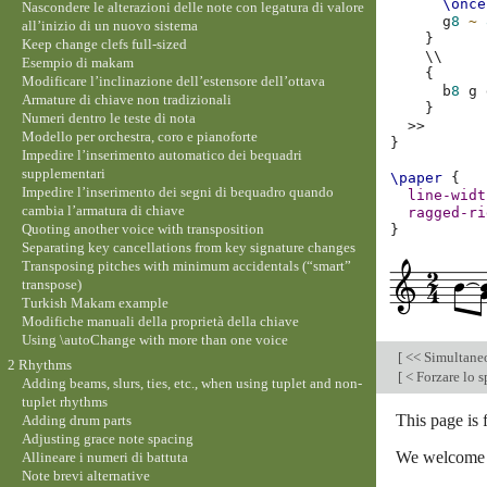
\once
Nascondere le alterazioni delle note con legatura di valore
g
8
~
all’inizio di un nuovo sistema
}
Keep change clefs full-sized
\\
Esempio di makam
{
Modificare l’inclinazione dell’estensore dell’ottava
b
8
g
Armature di chiave non tradizionali
}
Numeri dentro le teste di nota
>>
Modello per orchestra, coro e pianoforte
}
Impedire l’inserimento automatico dei bequadri
supplementari
\paper
{
Impedire l’inserimento dei segni di bequadro quando
line-widt
cambia l’armatura di chiave
ragged-ri
Quoting another voice with transposition
}
Separating key cancellations from key signature changes
Transposing pitches with minimum accidentals (“smart”
transpose)
Turkish Makam example
Modifiche manuali della proprietà della chiave
Using \autoChange with more than one voice
[
<< Simultane
2 Rhythms
[
< Forzare lo 
Adding beams, slurs, ties, etc., when using tuplet and non-
tuplet rhythms
This page is
Adding drum parts
Adjusting grace note spacing
We welcome y
Allineare i numeri di battuta
Note brevi alternative