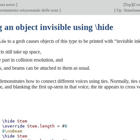
ous notes
]
[
Top
][
Con
spostamento orizzonatale delle note
]
[
Up: Simultan
an object invisible using \hide
to a grob causes objects of this type to be printed with “invisible ink
ide
ts still take up space,
 part in collision resolution, and
ies, and beams can be attached to them as usual.
demonstrates how to connect different voices using ties. Normally, ties 
e, and blanking the first up-stem in that voice, the tie appears to cross v
\hide
Stem
\override
Stem
.
length
=
#
8
8
\noBeam
\hide
Stem