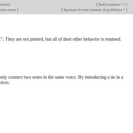
tents
]
[
Staff notation >>
]
eous notes
]
[
Spostare le note puntate in polifonia >
]
”. They are not printed, but all of their other behavior is retained:
only connect two notes in the same voice. By introducing a tie in a
oices.