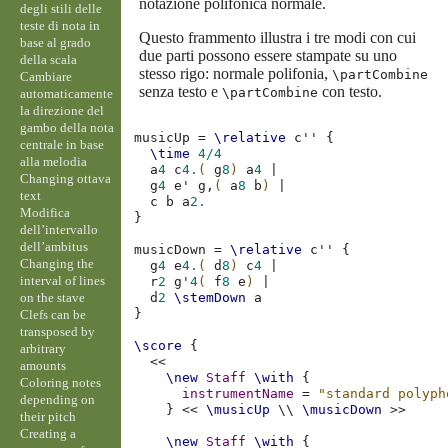
notazione polifonica normale.
degli stili delle
teste di nota in
Questo frammento illustra i tre modi con cui
base al grado
due parti possono essere stampate su uno
della scala
stesso rigo: normale polifonia,
\partCombine
Cambiare
senza testo e
con testo.
\partCombine
automaticamente
la direzione del
gambo della nota
musicUp
=
\relative
c''
{
centrale in base
\time
4/4
alla melodia
a
4
c
4.
(
g
8
)
a
4
|
Changing ottava
g
4
e'
g,
(
a
8
b
)
|
text
c
b
a
2.
Modifica
}
dell’intervallo
dell’ambitus
musicDown
=
\relative
c''
{
Changing the
g
4
e
4.
(
d
8
)
c
4
|
interval of lines
r
2
g'
4
(
f
8
e
)
|
on the stave
d
2
\stemDown
a
}
Clefs can be
transposed by
\score
{
arbitrary
<<
amounts
\new
Staff
\with
{
Coloring notes
instrumentName
=
"standard polyph
depending on
}
<<
\musicUp
\\
\musicDown
>>
their pitch
Creating a
\new
Staff
\with
{