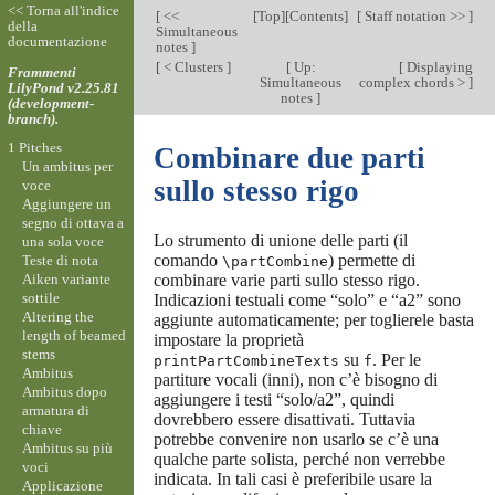
<< Torna all'indice
[
<<
[
Top
][
Contents
]
[
Staff notation >>
]
della
Simultaneous
documentazione
notes
]
[
< Clusters
]
[
Up:
[
Displaying
Frammenti
Simultaneous
complex chords >
]
LilyPond v2.25.81
notes
]
(development-
branch).
1 Pitches
Combinare due parti
Un ambitus per
sullo stesso rigo
voce
Aggiungere un
segno di ottava a
Lo strumento di unione delle parti (il
una sola voce
comando
) permette di
Teste di nota
\partCombine
Aiken variante
combinare varie parti sullo stesso rigo.
sottile
Indicazioni testuali come “solo” e “a2” sono
Altering the
aggiunte automaticamente; per toglierele basta
length of beamed
impostare la proprietà
stems
su
. Per le
printPartCombineTexts
f
Ambitus
partiture vocali (inni), non c’è bisogno di
Ambitus dopo
aggiungere i testi “solo/a2”, quindi
armatura di
dovrebbero essere disattivati. Tuttavia
chiave
potrebbe convenire non usarlo se c’è una
Ambitus su più
qualche parte solista, perché non verrebbe
voci
indicata. In tali casi è preferibile usare la
Applicazione