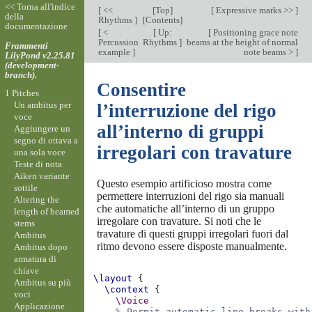
<< Torna all'indice
[
<<
[
Top
]
[
Expressive marks >>
]
della
Rhythms
]
[
Contents
]
documentazione
[
<
[
Up:
[
Positioning grace note
Percussion
Rhythms
]
beams at the height of normal
Frammenti
example
]
note beams >
]
LilyPond v2.25.81
(development-
branch).
Consentire
1 Pitches
Un ambitus per
l’interruzione del rigo
voce
all’interno di gruppi
Aggiungere un
segno di ottava a
irregolari con travature
una sola voce
Teste di nota
Aiken variante
Questo esempio artificioso mostra come
sottile
permettere interruzioni del rigo sia manuali
Altering the
che automatiche all’interno di un gruppo
length of beamed
irregolare con travature. Si noti che le
stems
travature di questi gruppi irregolari fuori dal
Ambitus
ritmo devono essere disposte manualmente.
Ambitus dopo
armatura di
chiave
\layout
{
Ambitus su più
\context
{
voci
\Voice
Applicazione
% Permit automatic line breaks with