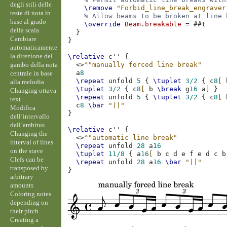
degli stili delle
\remove
"Forbid_line_break_engraver
teste di nota in
% Allow beams to be broken at line 
base al grado
\override
Beam
.
breakable
=
#
#t
della scala
}
Cambiare
}
automaticamente
la direzione del
\relative
c''
{
gambo della nota
<>
^"manually forced line break"
a
8
centrale in base
\repeat
unfold
5
{
\tuplet
3/2
{
c
8
[
alla melodia
\tuplet
3/2
{
c
8
[
b
\break
g
16
a
]
}
Changing ottava
\repeat
unfold
5
{
\tuplet
3/2
{
c
8
[
text
c
8
\bar
"||"
Modifica
}
dell’intervallo
dell’ambitus
\relative
c''
{
Changing the
<>
^"automatic line break"
interval of lines
\repeat
unfold
28
a
16
on the stave
\tuplet
11/8
{
a
16
[
b
c
d
e
f
e
d
c
b
Clefs can be
\repeat
unfold
28
a
16
\bar
"||"
transposed by
}
arbitrary
amounts
Coloring notes
depending on
their pitch
Creating a