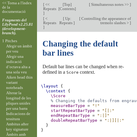
<< Torna a l'índex
[
<<
[
Top
]
[
Simultaneous notes >>
]
de la
Repeats
[
Contents
]
documentació
]
[
<
[
Up:
[
Controlling the appearance of
Fragments del
Repeats
Repeats
]
tremolo slashes >
]
LilyPond v2.25.81
]
(development-
branch).
1 Pitches
Changing the default
Afegir un àmbit
bar lines
per veu
Afegir una
indicació
Default bar lines can be changed when re-
d’octava alta a
defined in a
context.
una sola veu
Score
Aiken head thin
variant
\layout
{
noteheads
\context
{
Alterar la
\Score
longitud de les
% Changing the defaults from engrav
pliques unides
measureBarType
=
"!"
per una barra
startRepeatBarType
=
"[|:"
Indicacions de
endRepeatBarType
=
":|]"
tessitura
doubleRepeatBarType
=
":|][|:"
Ambitus after
}
key signature
}
Àmbits amb