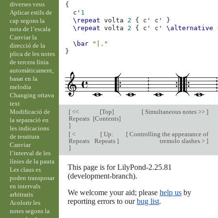
diverses veus
{
Aplicar estils de
c'
1
\repeat
volta
2
{
c'
c'
}
cap segons la
\repeat
volta
2
{
c'
c'
\alternative
nota de l’escala
Canviar la
\bar
"|."
direcció de la
}
plica de les notes
de tercera línia
automàticament,
basat en la
melodia
Changing ottava
text
Modificació de
[
<<
[
Top
]
[
Simultaneous notes >>
]
Repeats
[
Contents
]
la separació en
]
les indicacions
[
<
[
Up:
[
Controlling the appearance of
de tessitura
Repeats
Repeats
]
tremolo slashes >
]
Canviar
]
l’interval de les
línies de la pauta
This page is for LilyPond-2.25.81
Les claus es
(development-branch).
poden transposar
en intervals
We welcome your aid; please
help us
by
arbitraris
reporting errors to our
bug list
.
Acolorir les
notes segons la