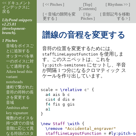
<< ドキュメント
[
<< Pitches
]
[
Top
]
[
Rhythms >>
]
インデックスに
[
Contents
]
戻る
[
< 音域の隙間を変
[
Up:
[
音部記号を移動
更する
]
Pitches
]
する >
]
LilyPond snippets
v2.25.81
(development-
branch).
譜線の音程を変更する
1 Pitches
音域をボイスご
音符の位置を変更するためには、
とに追加する
を使用しま
staffLineLayoutFunction
オッターバを単
す。このスニペットは、これを
一のボイスに対
にセットし、半音
ly:pitch-semitones
して適用する
が間隔 1 つ分になるクロマティック ス
Aiken head thin
ケールを作り出しています。
variant
noteheads
連桁で繋がれた
scale
=
\relative
c'
{
音符の符幹の長
a
4
ais
b
c
さを変更する
cis
4
d
dis
e
音域
f
4
fis
g
gis
Ambitus after
a
1
key signature
}
複数のボイスを
持つ譜での音域
\new
Staff
\with
{
音階に応じて異
\remove
"Accidental_engraver"
なる符頭のスタ
staffLineLayoutFunction
=
#
ly:pitch-s