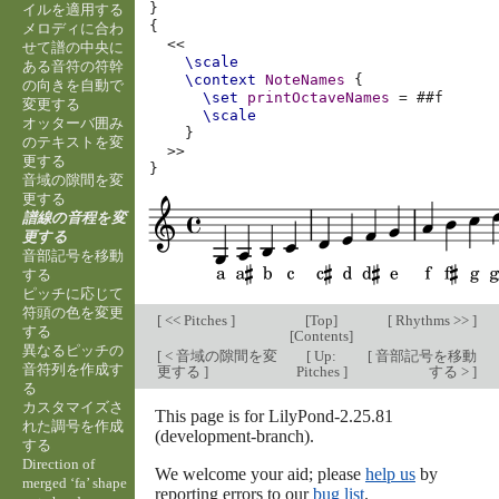
}
イルを適用する
{
メロディに合わ
<<
せて譜の中央に
\scale
ある音符の符幹
\context
NoteNames
{
の向きを自動で
\set
printOctaveNames
=
#
#f
変更する
\scale
オッターバ囲み
}
のテキストを変
>>
更する
}
音域の隙間を変
更する
譜線の音程を変
更する
音部記号を移動
する
ピッチに応じて
符頭の色を変更
[
<< Pitches
]
[
Top
]
[
Rhythms >>
]
する
[
Contents
]
異なるピッチの
[
< 音域の隙間を変
[
Up:
[
音部記号を移動
音符列を作成す
更する
]
Pitches
]
する >
]
る
カスタマイズさ
This page is for LilyPond-2.25.81
れた調号を作成
(development-branch).
する
Direction of
We welcome your aid; please
help us
by
merged ‘fa’ shape
reporting errors to our
bug list
.