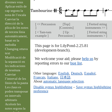
diverses veus
Aplicar estils de
cap segons la
nota de l’escala
Canviar la
direcció de la
[
<< Percussion
[
Top
]
[
Fretted string
plica de les notes
]
[
Contents
]
instruments >>
]
de tercera línia
[
< Tam-tam
[
Up:
[
Fretted string
example
]
Percussion
]
instruments >
]
automàticament,
basat en la
melodia
This page is for LilyPond-2.25.81
Changing ottava
(development-branch).
text
Modificació de
We welcome your aid; please
help us
by
la separació en
reporting errors to our
bug list
.
les indicacions
de tessitura
Other languages:
English
,
Deutsch
,
Español
,
Canviar
Français
,
Italiano
,
日本語
.
l’interval de les
About
automatic language selection
.
línies de la pauta
Disable syntax highlighting
–
Save syntax highlighting
Les claus es
preference
poden transposar
en intervals
arbitraris
Acolorir les
notes segons la