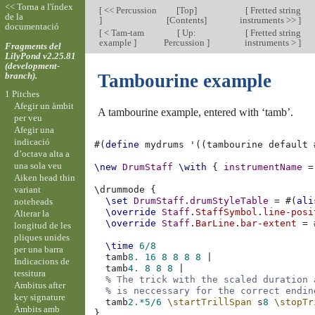
<< Torna a l'índex
[
<< Percussion
[
Top
]
[
Fretted string
de la
]
[
Contents
]
instruments >>
]
documentació
[
< Tam-tam
[
Up:
[
Fretted string
example
]
Percussion
]
instruments >
]
Fragments del
LilyPond v2.25.81
(development-
branch).
Tambourine example
1 Pitches
Afegir un àmbit
A tambourine example, entered with ‘tamb’.
per veu
Afegir una
indicació
#(
define
mydrums
'
((
tambourine
default
d’octava alta a
una sola veu
\new
DrumStaff
\with
{
instrumentName
=
Aiken head thin
variant
\
drummode
{
\set
DrumStaff
.
drumStyleTable
=
#(
ali
noteheads
\override
Staff
.
StaffSymbol
.
line-posi
Alterar la
\override
Staff
.
BarLine
.
bar-extent
=
longitud de les
pliques unides
\time
6/8
per una barra
tamb
8.
16
8
8
8
8
|
Indicacions de
tamb
4.
8
8
8
|
tessitura
% The trick with the scaled duration 
Ambitus after
% is neccessary for the correct endin
key signature
tamb
2.*
5/6
\startTrillSpan
s
8
\stopTr
Àmbits amb
}