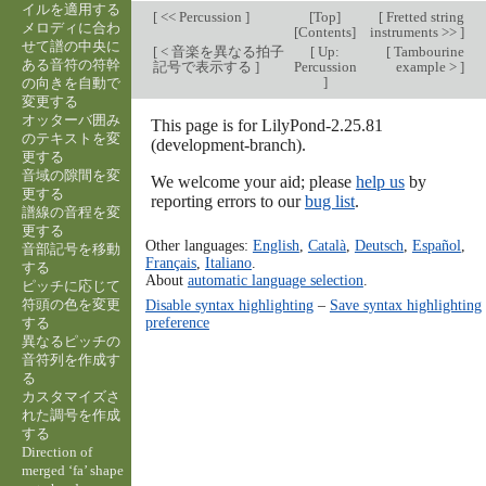
イルを適用する
[
<< Percussion
]
[
Top
]
[
Fretted string
メロディに合わ
[
Contents
]
instruments >>
]
せて譜の中央に
[
< 音楽を異なる拍子
[
Up:
[
Tambourine
ある音符の符幹
記号で表示する
]
Percussion
example >
]
]
の向きを自動で
変更する
オッターバ囲み
This page is for LilyPond-2.25.81
のテキストを変
(development-branch).
更する
音域の隙間を変
We welcome your aid; please
help us
by
更する
reporting errors to our
bug list
.
譜線の音程を変
更する
Other languages:
English
,
Català
,
Deutsch
,
Español
,
音部記号を移動
Français
,
Italiano
.
する
About
automatic language selection
.
ピッチに応じて
符頭の色を変更
Disable syntax highlighting
–
Save syntax highlighting
preference
する
異なるピッチの
音符列を作成す
る
カスタマイズさ
れた調号を作成
する
Direction of
merged ‘fa’ shape