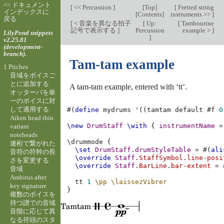
<< ドキュメント
[
<< Percussion
]
[
Top
]
[
Fretted string
インデックスに
[
Contents
]
instruments >>
]
戻る
[
< 音楽を異なる拍子
[
Up:
[
Tambourine
記号で表示する
]
Percussion
example >
]
LilyPond snippets
]
v2.25.81
(development-
branch).
Tam-tam example
1 Pitches
音域をボイスご
とに追加する
A tam-tam example, entered with ‘tt’.
オッターバを単
一のボイスに対
して適用する
#(
define
mydrums
'
((
tamtam
default
#f
0
Aiken head thin
\new
DrumStaff
\with
{
instrumentName
=
variant
noteheads
\
drummode
{
連桁で繋がれた
\set
DrumStaff
.
drumStyleTable
=
#(
ali
音符の符幹の長
\override
Staff
.
StaffSymbol
.
line-posi
さを変更する
\override
Staff
.
BarLine
.
bar-extent
=
音域
Ambitus after
tt
1
\pp
\laissezVibrer
key signature
}
複数のボイスを
持つ譜での音域
音階に応じて異
なる符頭のスタ