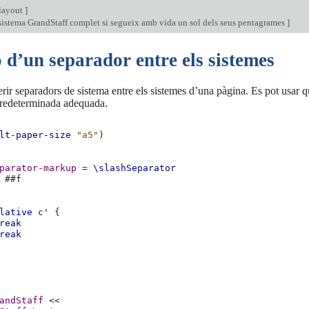
layout
]
sistema GrandStaff complet si segueix amb vida un sol dels seus pentagrames
]
 d’un separador entre els sistemes
rir separadors de sistema entre els sistemes d’una pàgina. Es pot usar 
predeterminada adequada.
lt-paper-size
"a5"
)
parator-markup
=
\slashSeparator
#
#f
lative
c'
{
reak
reak
andStaff
<<