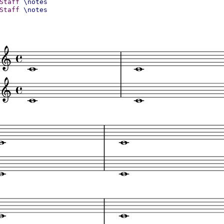
Staff
\notes
Staff
\notes