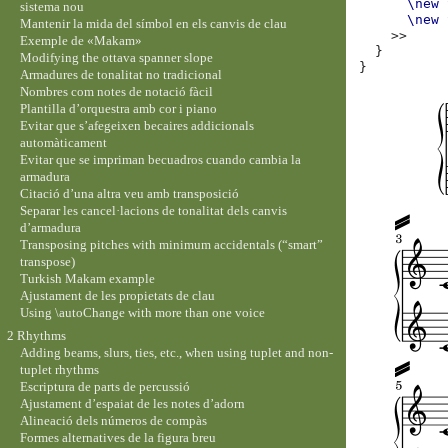
\new
sistema nou
\new
Mantenir la mida del símbol en els canvis de clau
>>
Exemple de «Makam»
}
Modifying the ottava spanner slope
}
Armadures de tonalitat no tradicional
Nombres com notes de notació fàcil
Plantilla d’orquestra amb cor i piano
Evitar que s’afegeixen becaires addicionals
automàticament
Evitar que se impriman becuadros cuando cambia la
armadura
Citació d’una altra veu amb transposició
Separar les cancel·lacions de tonalitat dels canvis
d’armadura
Transposing pitches with minimum accidentals (“smart”
transpose)
Turkish Makam example
Ajustament de les propietats de clau
Using \autoChange with more than one voice
2 Rhythms
Adding beams, slurs, ties, etc., when using tuplet and non-
tuplet rhythms
Escriptura de parts de percussió
Ajustament d’espaiat de les notes d’adorn
Alineació dels números de compàs
Formes alternatives de la figura breu