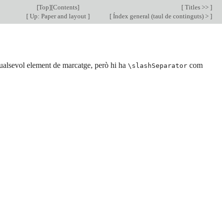
[
Top
][
Contents
]
[
Titles >>
]
[
Up: Paper and layout
]
[
Índex general (taul de continguts) >
]
qualsevol element de marcatge, però hi ha
com
\slashSeparator