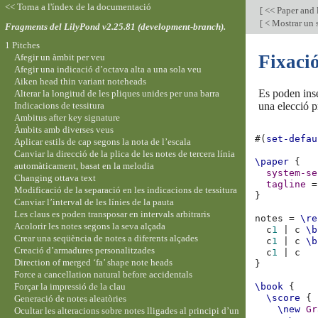
<< Torna a l'índex de la documentació
[
<< Paper and 
[
< Mostrar un 
Fragments del LilyPond v2.25.81 (development-branch).
1 Pitches
Fixació
Afegir un àmbit per veu
Afegir una indicació d’octava alta a una sola veu
Aiken head thin variant noteheads
Es poden inse
Alterar la longitud de les pliques unides per una barra
Indicacions de tessitura
una elecció 
Ambitus after key signature
Àmbits amb diverses veus
#(
set-defau
Aplicar estils de cap segons la nota de l’escala
Canviar la direcció de la plica de les notes de tercera línia
\paper
{
automàticament, basat en la melodia
system-se
Changing ottava text
tagline
=
Modificació de la separació en les indicacions de tessitura
}
Canviar l’interval de les línies de la pauta
Les claus es poden transposar en intervals arbitraris
notes
=
\re
Acolorir les notes segons la seva alçada
c
1
|
c
\b
Crear una seqüència de notes a diferents alçades
c
1
|
c
\b
Creació d’armadures personalitzades
c
1
|
c
Direction of merged ‘fa’ shape note heads
}
Force a cancellation natural before accidentals
Forçar la impressió de la clau
\book
{
\score
{
Generació de notes aleatòries
\new
Gr
Ocultar les alteracions sobre notes lligades al principi d’un