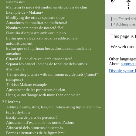
sistema nou
Mantenir la mida del símbol en els canvis de clau
Exemple de «Makam»
Modifying the ottava spanner slope
[
<< Fretted str
Armadures de tonalitat no tradicional
[
< Adding mark
Nombres com notes de notació fàcil
Plantilla d’orquestra amb cor i piano
This page is
Evitar que s’afegeixen becaires addicionals
automàticament
We welcome y
Evitar que se impriman becuadros cuando cambia la
armadura
Citació d’una altra veu amb transposició
Other language
About
automati
Separar les cancel·lacions de tonalitat dels canvis
d’armadura
Disable syntax 
Transposing pitches with minimum accidentals (“smart”
transpose)
Turkish Makam example
Ajustament de les propietats de clau
Using \autoChange with more than one voice
2 Rhythms
Adding beams, slurs, ties, etc., when using tuplet and non-
tuplet rhythms
Escriptura de parts de percussió
Ajustament d’espaiat de les notes d’adorn
Alineació dels números de compàs
Formes alternatives de la figura breu