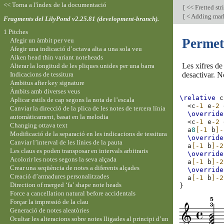
<< Torna a l'índex de la documentació
[
<< Fretted str
[
< Adding mark
Fragments del LilyPond v2.25.81 (development-branch).
1 Pitches
Permet
Afegir un àmbit per veu
Afegir una indicació d’octava alta a una sola veu
Aiken head thin variant noteheads
Les xifres de
Alterar la longitud de les pliques unides per una barra
Indicacions de tessitura
desactivar. N
Ambitus after key signature
Àmbits amb diverses veus
\relative
c
Aplicar estils de cap segons la nota de l’escala
<
c
-1
e
-2
Canviar la direcció de la plica de les notes de tercera línia
\override
automàticament, basat en la melodia
<
c
-1
e
-2
Changing ottava text
a
8
[-1
b
]-
Modificació de la separació en les indicacions de tessitura
\override
Canviar l’interval de les línies de la pauta
a
[-1
b
]-2
Les claus es poden transposar en intervals arbitraris
\override
Acolorir les notes segons la seva alçada
a
[-1
b
]-2
Crear una seqüència de notes a diferents alçades
\override
Creació d’armadures personalitzades
a
[-1
b
]-2
Direction of merged ‘fa’ shape note heads
}
Force a cancellation natural before accidentals
Forçar la impressió de la clau
Generació de notes aleatòries
Ocultar les alteracions sobre notes lligades al principi d’un