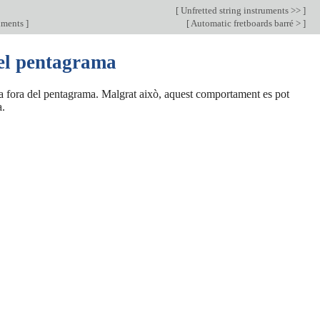
[
Unfretted string instruments >>
]
ruments
]
[
Automatic fretboards barré >
]
del pentagrama
da fora del pentagrama. Malgrat això, aquest comportament es pot
a.