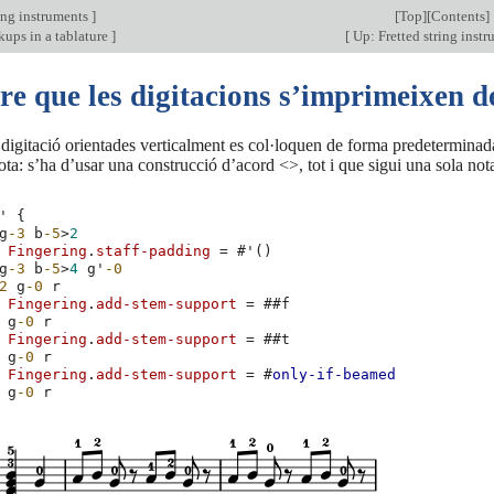
ing instruments
]
[
Top
][
Contents
]
ups in a tablature
]
[
Up: Fretted string inst
re que les digitacions s’imprimeixen 
 digitació orientades verticalment es col·loquen de forma predetermina
ota: s’ha d’usar una construcció d’acord <>, tot i que sigui una sola not
'
{
g
-3
b
-5
>
2
Fingering
.
staff-padding
=
#
'
()
g
-3
b
-5
>
4
g'
-0
2
g
-0
r
Fingering
.
add-stem-support
=
#
#f
g
-0
r
Fingering
.
add-stem-support
=
#
#t
g
-0
r
Fingering
.
add-stem-support
=
#
only-if-beamed
g
-0
r