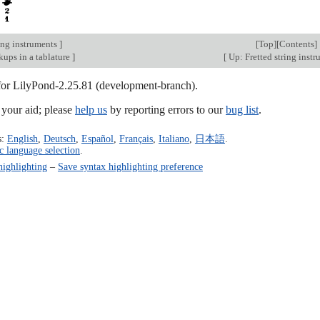
ing instruments
]
[
Top
][
Contents
]
ups in a tablature
]
[
Up: Fretted string inst
 for LilyPond-2.25.81 (development-branch).
our aid; please
help us
by reporting errors to our
bug list
.
s:
English
,
Deutsch
,
Español
,
Français
,
Italiano
,
日本語
.
c language selection
.
highlighting
–
Save syntax highlighting preference