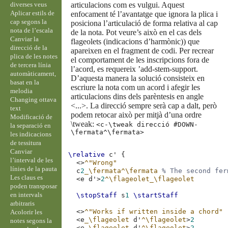
diverses veus
articulacions com es vulgui. Aquest
Aplicar estils de
enfocament té l’avantatge que ignora la plica i
cap segons la
posiciona l’articulació de forma relativa al cap
nota de l’escala
de la nota. Pot veure’s això en el cas dels
Canviar la
flageolets (indicacions d’harmònic)) que
direcció de la
apareixen en el fragment de codi. Per recrear
plica de les notes
el comportament de les inscripcions fora de
de tercera línia
l’acord, es requereix ’add-stem-support.
automàticament,
D’aquesta manera la solució consisteix en
basat en la
escriure la nota com un acord i afegir les
melodia
articulacions dins dels parèntesis en angle
Changing ottava
<...>. La direcció sempre serà cap a dalt, però
text
podem retocar això per mitjà d’una ordre
Modificació de
\tweak:
<c-\tweak direcció #DOWN-
la separació en
\fermata^\fermata>
les indicacions
de tessitura
Canviar
\relative
c'
{
l’interval de les
<>
^"Wrong"
línies de la pauta
c
2
_\fermata^\fermata
% The second fer
Les claus es
<
e
d'
>
2
^\flageolet_\flageolet
poden transposar
en intervals
\stopStaff
s
1
\startStaff
arbitraris
<>
^"Works if written inside a chord"
Acolorir les
<
e
_\flageolet
d'
^\flageolet
>
2
notes segons la
<
e
_\flageolet
d'
^\flageolet
>
2