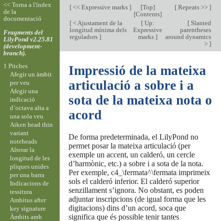
<< Torna a l'índex
[
<< Expressive marks
]
[
Top
]
[
Repeats >>
]
de la
[
Contents
]
documentació
[
< Ajustament de la
[
Up:
[
Slanted
longitud mínima dels
Expressive
parentheses
Fragments del
reguladors
]
marks
]
around dynamics
LilyPond v2.25.81
>
]
(development-
branch).
1 Pitches
Impressió de la mateixa
Afegir un àmbit
articulació a sobre i a
per veu
Afegir una
sota de la mateixa nota o
indicació
d’octava alta a
acord
una sola veu
Aiken head thin
variant
De forma predeterminada, el LilyPond no
noteheads
permet posar la mateixa articulació (per
Alterar la
exemple un accent, un calderó, un cercle
longitud de les
d’harmònic, etc.) a sobre i a sota de la nota.
pliques unides
Per exemple, c4_\fermata^\fermata imprimeix
per una barra
sols el calderó inferior. El calderó superior
Indicacions de
senzillament s’ignora. No obstant, es poden
tessitura
adjuntar inscripcions (de igual forma que les
Ambitus after
digitacions) dins d’un acord, soca que
key signature
significa que és possible tenir tantes
Àmbits amb