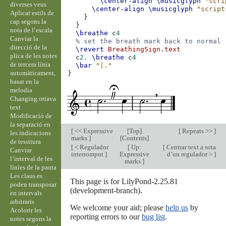
\center-align
\musicglyph
"scri
diverses veus
\center-align
\musicglyph
"script
Aplicar estils de
}
cap segons la
}
nota de l’escala
\breathe
c
4
Canviar la
% set the breath mark back to normal
direcció de la
\revert
BreathingSign
.
text
plica de les notes
c
2.
\breathe
c
4
de tercera línia
\bar
"|."
automàticament,
}
basat en la
melodia
Changing ottava
text
Modificació de
la separació en
[
<< Expressive
[
Top
]
[
Repeats >>
]
les indicacions
marks
]
[
Contents
]
de tessitura
[
< Regulador
[
Up:
[
Centrar text a sota
Canviar
interromput
]
Expressive
d’un regulador >
]
l’interval de les
marks
]
línies de la pauta
Les claus es
This page is for LilyPond-2.25.81
poden transposar
(development-branch).
en intervals
arbitraris
We welcome your aid; please
help us
by
Acolorir les
reporting errors to our
bug list
.
notes segons la