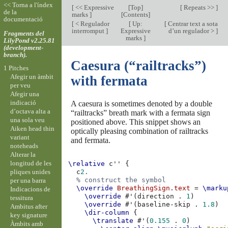
<< Torna a l'índex
[
<< Expressive
[
Top
]
[
Repeats >>
]
de la
marks
]
[
Contents
]
documentació
[
< Regulador
[
Up:
[
Centrar text a sota
interromput
]
Expressive
d’un regulador >
]
Fragments del
marks
]
LilyPond v2.25.81
(development-
branch).
Caesura (“railtracks”)
1 Pitches
Afegir un àmbit
with fermata
per veu
Afegir una
indicació
A caesura is sometimes denoted by a double
d’octava alta a
“railtracks” breath mark with a fermata sign
una sola veu
positioned above. This snippet shows an
Aiken head thin
optically pleasing combination of railtracks
variant
and fermata.
noteheads
Alterar la
longitud de les
\relative
c''
{
pliques unides
c
2.
% construct the symbol
per una barra
\override
BreathingSign
.
text
=
\marku
Indicacions de
\override
#
'
(
direction
.
1
)
tessitura
\override
#
'
(
baseline-skip
.
1.8
)
Ambitus after
\dir-column
{
key signature
\translate
#
'
(
0.155
.
0
)
Àmbits amb