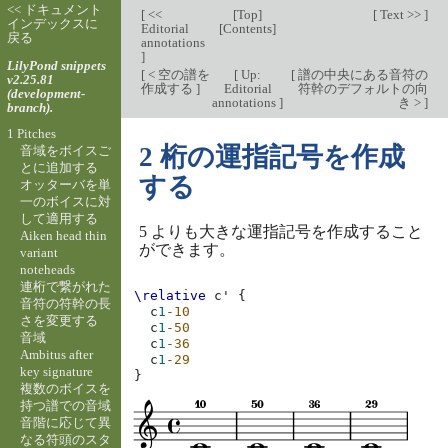
<< ドキュメント
[
<<
[
Top
]
[
Text >>
]
インデックスに
Editorial
[
Contents
]
戻る
annotations
]
LilyPond snippets
[
< 空の譜を
[
Up:
[
譜の中央にある音符の
v2.25.81
作成する
]
Editorial
符幹のデフォルトの向
(development-
annotations
]
き >
]
branch).
1 Pitches
2 桁の運指記号を作成
音域をボイスご
とに追加する
する
オッターバを単
一のボイスに対
して適用する
5 よりも大きな運指記号を作成すること
Aiken head thin
ができます。
variant
noteheads
連桁で繋がれた
\relative
c'
{
音符の符幹の長
c
1
-10
さを変更する
c
1
-50
音域
c
1
-36
Ambitus after
c
1
-29
key signature
}
複数のボイスを
持つ譜での音域
音階に応じて異
なる符頭のスタ