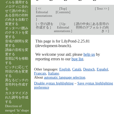
イルを適用する
メロディに合わ
[
<<
[
Top
]
[
Text >>
]
せて譜の中央に
Editorial
[
Contents
]
ある音符の符幹
annotations
]
の向きを自動で
変更する
[
< 空の譜を
[
Up:
[
譜の中央にある音符の
作成する
]
Editorial
符幹のデフォルトの向
オッターバ囲み
annotations
]
き >
]
のテキストを変
更する
This page is for LilyPond-2.25.81
音域の隙間を変
更する
(development-branch).
譜線の音程を変
更する
We welcome your aid; please
help us
by
音部記号を移動
reporting errors to our
bug list
.
する
ピッチに応じて
Other languages:
English
,
Català
,
Deutsch
,
Español
,
符頭の色を変更
Français
,
Italiano
.
する
About
automatic language selection
.
異なるピッチの
Disable syntax highlighting
–
Save syntax highlighting
音符列を作成す
preference
る
カスタマイズさ
れた調号を作成
する
Direction of
merged ‘fa’ shape