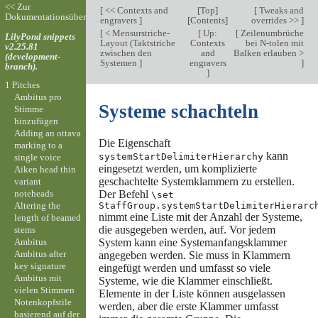
<< Zur
[
<< Contexts and
[
Top
]
[
Tweaks and
Dokumentationsübersicht
engravers
]
[
Contents
]
overrides >>
]
[
< Mensurstriche-
[
Up:
[
Zeilenumbrüche
LilyPond snippets
Layout (Taktstriche
Contexts
bei N-tolen mit
v2.25.81
zwischen den
and
Balken erlauben >
(development-
Systemen
]
engravers
]
branch).
]
1 Pitches
Ambitus pro
Systeme schachteln
Stimme
hinzufügen
Adding an ottava
Die Eigenschaft
marking to a
kann
systemStartDelimiterHierarchy
single voice
eingesetzt werden, um komplizierte
Aiken head thin
geschachtelte Systemklammern zu erstellen.
variant
noteheads
Der Befehl
\set
Altering the
StaffGroup.systemStartDelimiterHierarc
nimmt eine Liste mit der Anzahl der Systeme,
length of beamed
die ausgegeben werden, auf. Vor jedem
stems
Ambitus
System kann eine Systemanfangsklammer
Ambitus after
angegeben werden. Sie muss in Klammern
key signature
eingefügt werden und umfasst so viele
Ambitus mit
Systeme, wie die Klammer einschließt.
vielen Stimmen
Elemente in der Liste können ausgelassen
Notenkopfstile
werden, aber die erste Klammer umfasst
basierend auf der