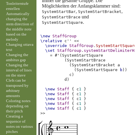
immer die gesamte Gruppe. Die
Tonleiterstufe
Möglichkeiten der Anfangsklammer sind:
erstellen
,
,
SystemStartBar
SystemStartBracket
Automatically
und
SystemStartBrace
changing the
.
SystemStartSquare
stem direction of
the middle note
based on the
\new
StaffGroup
melody
\relative
c''
<<
Changing ottava
\override
StaffGroup
.
SystemStartSquar
text
\set
StaffGroup
.
systemStartDelimiterH
Changing the
=
#
'
(
SystemStartSquare
ambitus gap
(
SystemStartBrace
Changing the
(
SystemStartBracket
a
(
SystemStartSquare
b
))
interval of lines
c
)
on the stave
d
)
Clefs can be
transposed by
\new
Staff
{
c
1
}
arbitrary
\new
Staff
{
c
1
}
amounts
\new
Staff
{
c
1
}
Coloring notes
\new
Staff
{
c
1
}
depending on
\new
Staff
{
c
1
}
their pitch
>>
Creating a
sequence of
notes on various
pitches