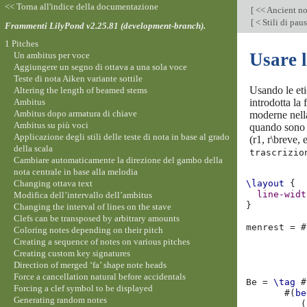
<< Torna all'indice della documentazione
[
<< Ancient no
[
< Stili di pau
Frammenti LilyPond v2.25.81 (development-branch).
1 Pitches
Usare l
Un ambitus per voce
Aggiungere un segno di ottava a una sola voce
Teste di nota Aiken variante sottile
Usando le eti
Altering the length of beamed stems
Ambitus
introdotta la
Ambitus dopo armatura di chiave
moderne nella
Ambitus su più voci
quando sono n
Applicazione degli stili delle teste di nota in base al grado
(r1, r\breve,
della scala
trascrizio
Cambiare automaticamente la direzione del gambo della
nota centrale in base alla melodia
Changing ottava text
\layout
{
line-widt
Modifica dell’intervallo dell’ambitus
}
Changing the interval of lines on the stave
Clefs can be transposed by arbitrary amounts
menrest
=
#
Coloring notes depending on their pitch
Creating a sequence of notes on various pitches
Creating custom key signatures
Direction of merged ‘fa’ shape note heads
Force a cancellation natural before accidentals
Be
=
\tag
#
Forcing a clef symbol to be displayed
#(
be
Generating random notes
(