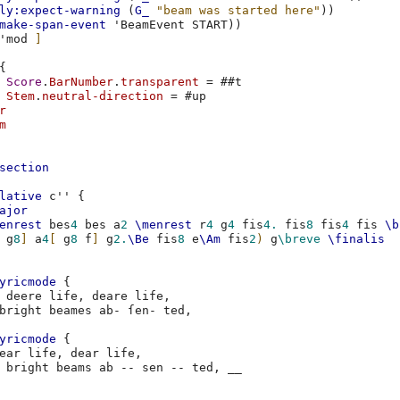
ly:expect-warning
(
G_
"beam was started here"
))
make-span-event
'BeamEvent
START
))
'mod
]
{
Score
.
BarNumber
.
transparent
=
#
#t
Stem
.
neutral-direction
=
#
up
r
m
section
lative
c''
{
ajor
enrest
bes
4
bes
a
2
\menrest
r
4
g
4
fis
4.
fis
8
fis
4
fis
\b
g
8
]
a
4
[
g
8
f
]
g
2.
\Be
fis
8
e
\Am
fis
2
)
g
\breve
\finalis
yricmode
{
deere
life
,
deare
life
,
bright
beames
ab
-
ſen-
ted
,
yricmode
{
ear
life
,
dear
life
,
bright
beams
ab
--
sen
--
ted
,
__