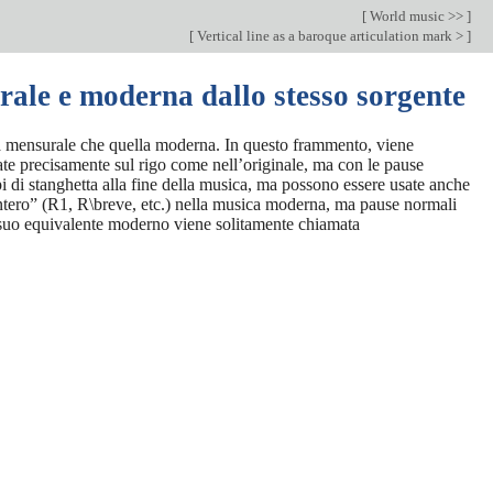
[
World music >>
]
[
Vertical line as a baroque articulation mark >
]
rale e moderna dallo stesso sorgente
sica mensurale che quella moderna. In questo frammento, viene
ate precisamente sul rigo come nell’originale, ma con le pause
i di stanghetta alla fine della musica, ma possono essere usate anche
intero” (R1, R\breve, etc.) nella musica moderna, ma pause normali
l suo equivalente moderno viene solitamente chiamata