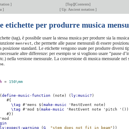
tation
]
[
Top
][
Contents
]
sa
]
[
Up: Ancient notation
]
e etichette per produrre musica mensu
chette (tag), è possibile usare la stessa musica per produrre sia la mu
 funzione
, che permette alle pause mensurali di essere posizion
menrest
 posizione standard. Le etichette vengono usate per produrre diversi tip
ecessarie altre differenze: per esempio se si vogliono usare “pause d’
 etc.) nella versione mensurale. La conversione di musica mensurale ne
.
ne
h
=
150\mm
(
define-music-function
(
note
)
(
ly:music?
)
#{
\tag
#
'mens
$(
make-music
'RestEvent
note
)
\tag
#
'mod
$(
make-music
'RestEvent
note
'pitch
'
())
#})
'mod
gin
ly:expect-warning
(
G_
"stem does not fit in beam"
))