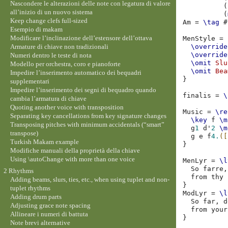
Nascondere le alterazioni delle note con legatura di valore
(
all’inizio di un nuovo sistema
(
Keep change clefs full-sized
Am
=
\tag
#
Esempio di makam
Modificare l’inclinazione dell’estensore dell’ottava
MenStyle
=
Armature di chiave non tradizionali
\override
\override
Numeri dentro le teste di nota
\omit
Slu
Modello per orchestra, coro e pianoforte
\omit
Bea
Impedire l’inserimento automatico dei bequadri
}
supplementari
Impedire l’inserimento dei segni di bequadro quando
finalis
=
\
cambia l’armatura di chiave
Quoting another voice with transposition
Music
=
\re
Separating key cancellations from key signature changes
\key
f
\m
Transposing pitches with minimum accidentals (“smart”
g
1
d'
2
\m
transpose)
g
e
f
4.
([
Turkish Makam example
}
Modifiche manuali della proprietà della chiave
Using \autoChange with more than one voice
MenLyr
=
\l
So
farre
,
2 Rhythms
from
thy
Adding beams, slurs, ties, etc., when using tuplet and non-
}
tuplet rhythms
ModLyr
=
\l
Adding drum parts
So
far
,
d
Adjusting grace note spacing
from
your
Allineare i numeri di battuta
}
Note brevi alternative