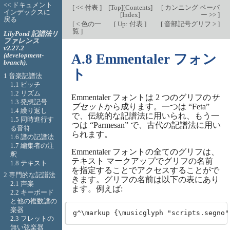
<< ドキュメント
[
<< 付表
]
[
Top
][
Contents
]
[
カンニング ペーパ
インデックスに
[
Index
]
ー >>
]
戻る
[
< 色の一
[
Up: 付表
]
[
音部記号グリフ >
]
覧
]
LilyPond 記譜法リ
ファレンス
v2.27.2
(development-
A.8 Emmentaler フォン
branch).
ト
1 音楽記譜法
1.1 ピッチ
1.2 リズム
Emmentaler フォントは 2 つのグリフの
サ
1.3 発想記号
ブセット
から成ります。一つは “Feta”
1.4 繰り返し
で、伝統的な記譜法に用いられ、もう一
1.5 同時進行す
つは “Parmesan” で、古代の記譜法に用い
る音符
られます。
1.6 譜の記譜法
1.7 編集者の注
Emmentaler フォントの全てのグリフは、
釈
テキスト マークアップでグリフの名前
1.8 テキスト
を指定することでアクセスすることがで
2 専門的な記譜法
きます。グリフの名前は以下の表にあり
2.1 声楽
ます。例えば:
2.2 キーボード
と他の複数譜の
楽器
2.3 フレットの
無い弦楽器