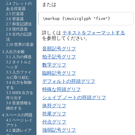
2.4 フレットの
または
ある弦楽器
2.5 打楽器
2.6 管楽器
2.7 和音記譜法
2.8 現代音楽
詳しくは
テキストをフォーマットする
2.9 古代の記譜
を参照してください。
法
2.10 世界の音楽
音部記号グリフ
3 入出力全般
拍子記号グリフ
3.1 入力の構造
3.2 タイトルと
数字グリフ
ヘッダ
3.3 入力ファイ
臨時記号グリフ
ルに取り組む
デフォルトの符頭グリフ
3.4 出力を制御
する
特殊な符頭グリフ
3.5 MIDI 出力を
シェイプ ノートの符頭グリフ
作り出す
3.6 音楽情報を
休符グリフ
抽出する
符尾グリフ
4 スペースの問題
4.1 ページ レイ
付点グリフ
アウト
強弱記号グリフ
4.2 楽譜レイア